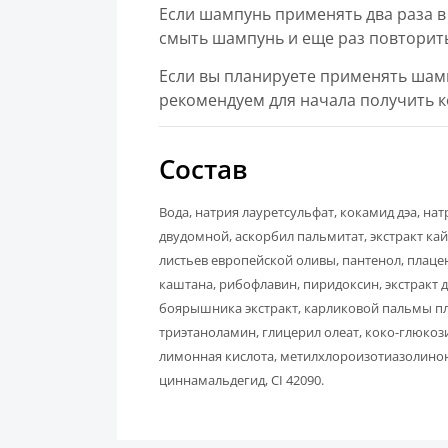
Если шампунь применять два раза в
смыть шампунь и еще раз повторит
Если вы планируете применять шамп
рекомендуем для начала получить к
Состав
Вода, натрия лауретсульфат, кокамид дэа, на
двудомной, аскорбил пальмитат, экстракт кай
листьев европейской оливы, пантенол, плацен
каштана, рибофлавин, пиридоксин, экстракт 
боярышника экстракт, карликовой пальмы пло
триэтаноламин, глицерил олеат, коко-глюкоз
лимонная кислота, метилхлороизотиазолинон,
циннамальдегид, CI 42090.