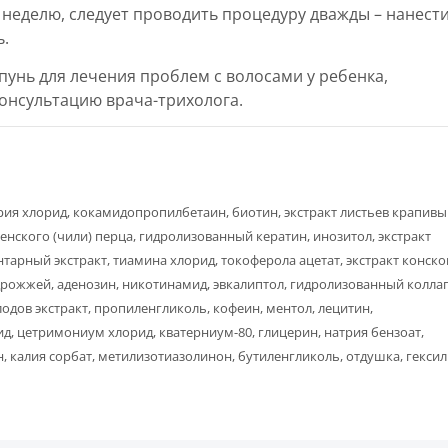
 неделю, следует проводить процедуру дважды – нанести
ь.
унь для лечения проблем с волосами у ребенка,
онсультацию врача-трихолога.
трия хлорид, кокамидопропилбетаин, биотин, экстракт листьев крапивы
енского (чили) перца, гидролизованный кератин, инозитол, экстракт
тарный экстракт, тиамина хлорид, токоферола ацетат, экстракт конско
дрожжей, аденозин, никотинамид, эвкалиптол, гидролизованный коллаг
дов экстракт, пропиленгликоль, кофеин, ментол, лецитин,
ид, цетримониум хлорид, кватерниум-80, глицерин, натрия бензоат,
 калия сорбат, метилизотиазолинон, бутиленгликоль, отдушка, гексил