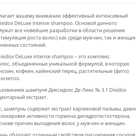
длагает вашему вниманию эффективный интенсивный
ixidox DeLuxe intense shampoo. Основой данного
лужат все новейшие разработки в области решения
тимуляция роста волос) как среди мужчин, так и женщин
зненных состояний.
xidox DeLuxe intense shampoo – это комплекс
олос, объединенных уникальной формулой, в которую
нозин, кофеин, кайенский перец, растительные (фито)
нозитол.
ьзованием шампуня Диксидокс Де Люкс № 3.1 Dixidox
центарный экстракт.
с, шампунь содержит экстракт карликовой пальмы, давн
блокировке активности гормона дигидротестостерона,
основе причин выпадения волос у мужчин и женщин.
нь обладает отличным свойством расширения сосудов