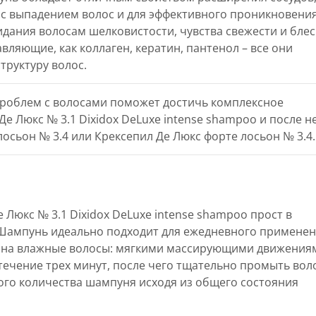
 с выпадением волос и для эффективного проникновени
идания волосам шелковистости, чувства свежести и блес
ляющие, как коллаген, кератин, пантенол – все они
труктуру волос.
проблем с волосами поможет достичь комплексное
е Люкс № 3.1 Dixidox DeLuxe intense shampoo и после н
осьон № 3.4 или Крексепил Де Люкс форте лосьон № 3.4.
Люкс № 3.1 Dixidox DeLuxe intense shampoo прост в
Шампунь идеально подходит для ежедневного применен
 на влажные волосы: мягкими массирующими движения
 течение трех минут, после чего тщательно промыть вол
ого количества шампуня исходя из общего состояния