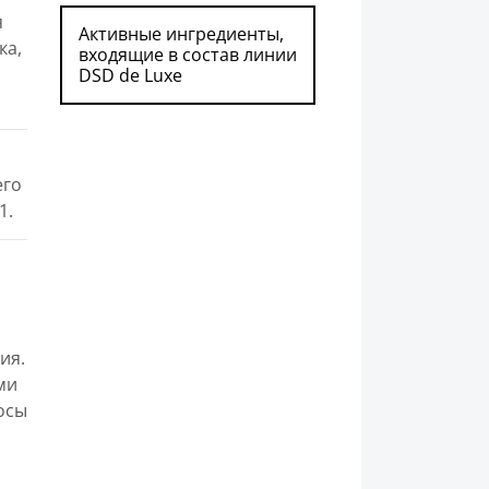
я
Активные ингредиенты,
ка,
входящие в состав линии
DSD de Luxe
его
1.
ия.
ми
осы