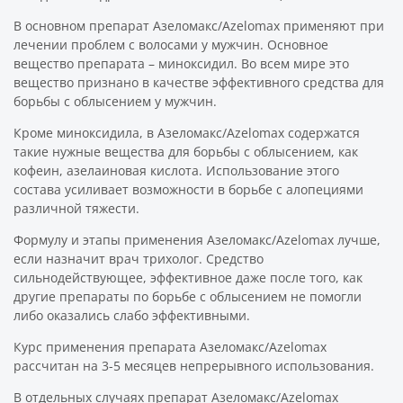
В основном препарат Азеломакс/Azelomax применяют при
лечении проблем с волосами у мужчин. Основное
вещество препарата – миноксидил. Во всем мире это
вещество признано в качестве эффективного средства для
борьбы с облысением у мужчин.
Кроме миноксидила, в Азеломакс/Azelomax содержатся
такие нужные вещества для борьбы с облысением, как
кофеин, азелаиновая кислота. Использование этого
состава усиливает возможности в борьбе с алопециями
различной тяжести.
Формулу и этапы применения Азеломакс/Azelomax лучше,
если назначит врач трихолог. Средство
сильнодействующее, эффективное даже после того, как
другие препараты по борьбе с облысением не помогли
либо оказались слабо эффективными.
Курс применения препарата Азеломакс/Azelomax
рассчитан на 3-5 месяцев непрерывного использования.
В отдельных случаях препарат Азеломакс/Azelomax