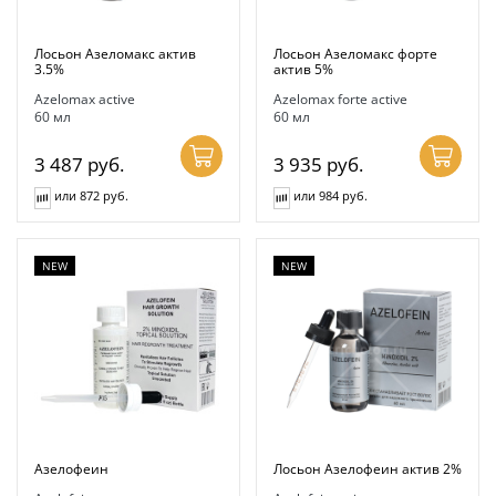
Лосьон Азеломакс актив
Лосьон Азеломакс форте
3.5%
актив 5%
Azelomax active
Azelomax forte active
60 мл
60 мл
3 487
руб.
3 935
руб.
или 872 руб.
или 984 руб.
NEW
NEW
Азелофеин
Лосьон Азелофеин актив 2%