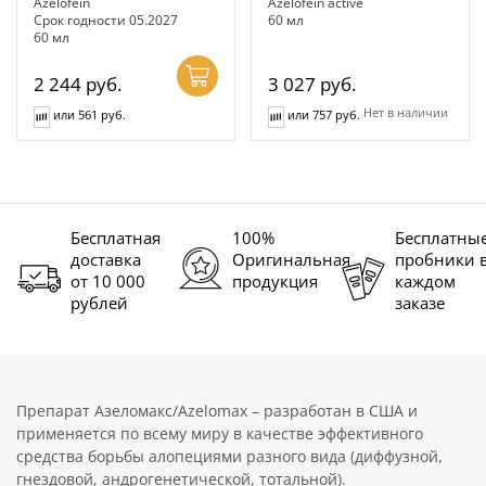
Azelofein
Azelofein active
Срок годности 05.2027
60 мл
60 мл
2 244
руб.
3 027
руб.
Нет в наличии
или 561 руб.
или 757 руб.
Бесплатная
100%
Бесплатны
доставка
Оригинальная
пробники 
от 10 000
продукция
каждом
рублей
заказе
Препарат Азеломакс/Azelomax – разработан в США и
применяется по всему миру в качестве эффективного
средства борьбы алопециями разного вида (диффузной,
гнездовой, андрогенетической, тотальной).