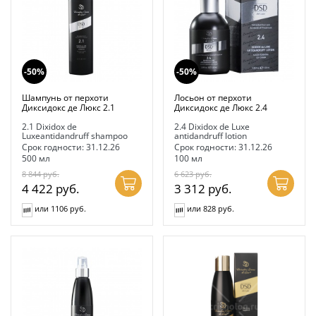
-50%
-50%
Шампунь от перхоти
Лосьон от перхоти
Диксидокс де Люкс 2.1
Диксидокс де Люкс 2.4
2.1 Dixidox de
2.4 Dixidox de Luxe
Luxeantidandruff shampoo
antidandruff lotion
Срок годности: 31.12.26
Срок годности: 31.12.26
500 мл
100 мл
8 844
руб.
6 623
руб.
4 422
руб.
3 312
руб.
или 1106 руб.
или 828 руб.