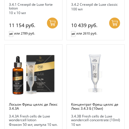
3.4.1 Crexepil de Luxe forte
3.4.2 Crexepil de Luxe classic
lotion
100 мл
10 х 10 мл
11 154
руб.
10 439
руб.
или 2789 руб.
или 2610 руб.
Лосьон Фреш целлс де Люкс
Концентрат Фреш целлс де
3.4.3А
Люкс 3.4.3 Б (10мл)
3.4.3A Fresh cells de Luxe
3.4.3B Fresh cells de Luxe
wondercell lotion
wondercell concentrate (10ml)
Флакон 50 мл; ампула 10 мл.
10 мл