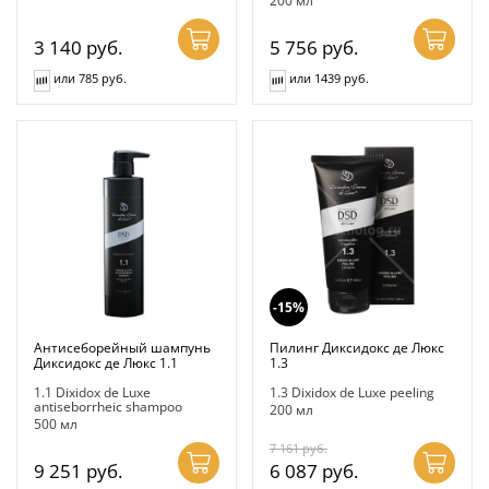
200 мл
3 140
руб.
5 756
руб.
или 785 руб.
или 1439 руб.
-15%
Антисеборейный шампунь
Пилинг Диксидокс де Люкс
Диксидокс де Люкс 1.1
1.3
1.1 Dixidox de Luxe
1.3 Dixidox de Luxe peeling
antiseborrheic shampoo
200 мл
500 мл
7 161
руб.
9 251
руб.
6 087
руб.