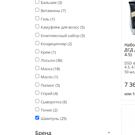
Бальзам (
3
)
Витамины (
7
)
Гель (
1
)
Камуфляж для волос (
5
)
Комплексный набор (
5
)
Кондиционер (
2
)
Набо
ДСД д
Крем (
1
)
4.5)
Лосьон (
36
)
DSD de
4.3, 4.
Маска (
18
)
50 мл
Масло (
1
)
7 3
Пилинг (
5
)
Спрей (
4
)
или 1
Сыворотка (
6
)
Тоник (
2
)
Шампунь (
25
)
Бренд