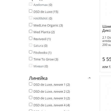
Azelomax (
0
)
DSD de Luxe (
15
)
HAIRMAX (
0
)
MedLine Organic (
3
)
Шамп
Дикс
Med Planta (
2
)
2.1 Di
Revivexil (
1
)
antid
200 м
Satura (
0
)
Fitolooks (
1
)
5 5
Time To Grow (
3
)
Мивал (
0
)
или 1
Линейка
DSD de Luxe, линия 1 (
2
)
DSD de Luxe, линия 2 (
2
)
DSD de Luxe, линия 3 (
2
)
DSD de Luxe, линия 4 (
4
)