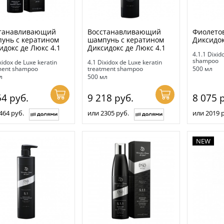
танавливающий
Восстанавливающий
Фиолето
унь с кератином
шампунь с кератином
Диксидок
идокс де Люкс 4.1
Диксидокс де Люкс 4.1
4.1.1 Dixid
shampoo
xidox de Luxe keratin
4.1 Dixidox de Luxe keratin
ment shampoo
treatment shampoo
500 мл
л
500 мл
54
руб.
9 218
руб.
8 075
р
464 руб.
или 2305 руб.
или 2019 
NEW