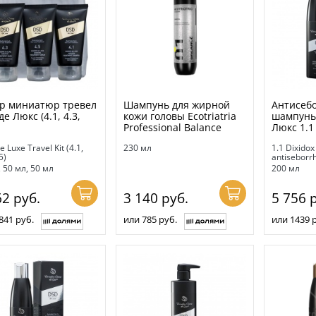
р миниатюр тревел
Шампунь для жирной
Антисеб
е Люкс (4.1, 4.3,
кожи головы Ecotriatria
шампунь
Professional Balance
Люкс 1.1
 Luxe Travel Kit (4.1,
230 мл
1.1 Dixidox
5)
antiseborr
, 50 мл, 50 мл
200 мл
62
руб.
3 140
руб.
5 756
р
841 руб.
или 785 руб.
или 1439 