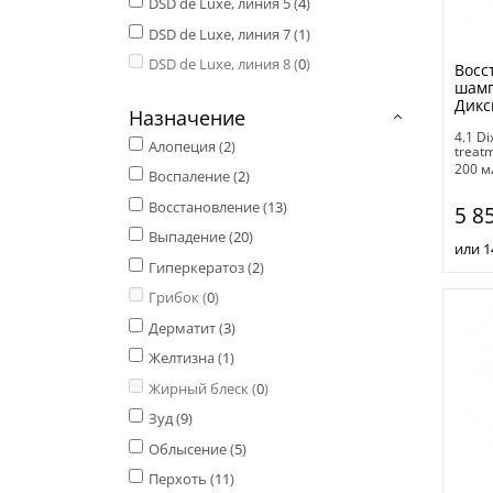
DSD de Luxe, линия 5 (
4
)
DSD de Luxe, линия 7 (
1
)
DSD de Luxe, линия 8 (
0
)
Восс
шамп
Дикс
Назначение
4.1 Di
Алопеция (
2
)
treat
200 м
Воспаление (
2
)
Восстановление (
13
)
5 8
Выпадение (
20
)
или 1
Гиперкератоз (
2
)
Грибок (
0
)
Дерматит (
3
)
Желтизна (
1
)
Жирный блеск (
0
)
Зуд (
9
)
Облысение (
5
)
Перхоть (
11
)