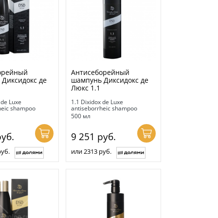
орейный
Антисеборейный
 Диксидокс де
шампунь Диксидокс де
Люкс 1.1
 de Luxe
1.1 Dixidox de Luxe
heic shampoo
antiseborrheic shampoo
500 мл
уб.
9 251
руб.
руб.
или 2313 руб.