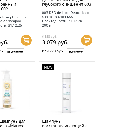
орейный
глубокого очищения 003
 002
003 DSD de Luxe Detox deep
cleansing shampoo
 Luxe pH control
heic shampoo
Срок годности: 31.12.26
сти: 31.12.26
200 мл
6 158
руб.
уб.
3 079
руб.
б.
или 770 руб.
NEW
 шампунь для
Шампунь
тела «Мягкое
восстанавливающий с