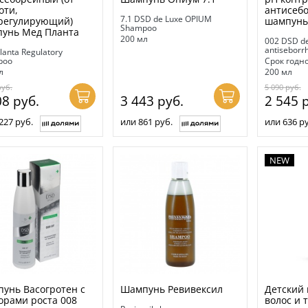
оти,
антисеб
7.1 DSD de Luxe OPIUM
регулирующий)
шампунь
Shampoo
унь Мед Планта
200 мл
002 DSD de
antiseborr
lanta Regulatory
poo
Срок годно
л
200 мл
руб.
5 090
руб.
08
руб.
3 443
руб.
2 545
р
227 руб.
или 861 руб.
или 636 ру
NEW
унь Васогротен с
Шампунь Ревивексил
Детский
орами роста 008
волос и 