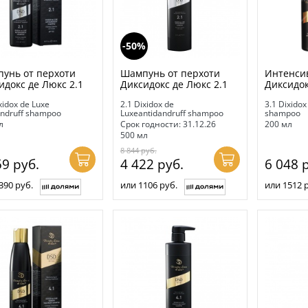
-50%
унь от перхоти
Шампунь от перхоти
Интенси
идокс де Люкс 2.1
Диксидокс де Люкс 2.1
Диксидок
xidox de Luxe
2.1 Dixidox de
3.1 Dixidox
andruff shampoo
Luxeantidandruff shampoo
shampoo
л
Срок годности: 31.12.26
200 мл
500 мл
8 844
руб.
59
руб.
4 422
руб.
6 048
р
390 руб.
или 1106 руб.
или 1512 