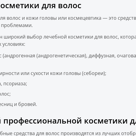
осметики для волос
я волос и кожи головы или космецевтика — это средст
 проблемами.
н широкий выбор лечебной косметики для волос, котор
 условиях:
 (андрогенная (андрогенетическая), диффузная, очагова
ности или сухости кожи головы (себореи);
, псориаза;
лос;
есниц и бровей.
 профессиональной косметики дл
ебные средства для волос производятся из лучших отоб