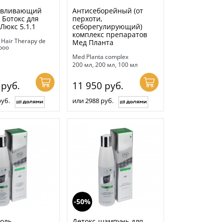
авливающий
Антисеборейный (от
Ботокс для
перхоти,
 Люкс 5.1.1
себорегулирующий)
комплекс препаратов
 Hair Therapy de
Мед Планта
poo
Med Planta complex
200 мл, 200 мл, 100 мл
0
руб.
11 950
руб.
руб.
или 2988 руб.
-50%
оль
Детокс-шампунь для