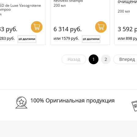
Revivexil shampo
очищени
SD de Luxe Vasogrotene
200 мл
ampoo
200 мл
л
33
руб.
6 314
руб.
3 592
р
283 руб.
или 1579 руб.
или 898 ру
Назад
1
2
Вперед
100% Оригинальная продукция