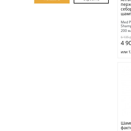
перх
себо
шамп
Med P
Sham
200 м
6 135
4 9
или 1
Шамп
факт