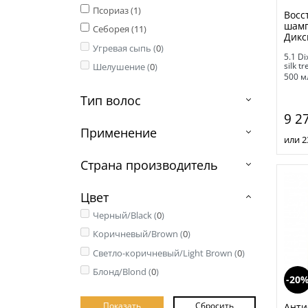
Псориаз (
1
)
Восс
шамп
Себорея (
11
)
Дикс
Угревая сыпь (
0
)
5.1 Di
silk 
Шелушение (
0
)
500 м
Тип волос
9 2
Применение
или 2
Страна производитель
Цвет
Черный/Black (
0
)
Коричневый/Brown (
0
)
Светло-коричневый/Light Brown (
0
)
Блонд/Blond (
0
)
-20
Анти