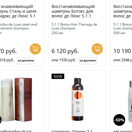
танавливающий
Восстанавливающий
Восстан
унь Сталь и шелк
шампунь Ботокс для
шампунь 
идокс де Люкс 5.1
волос де Люкс 5.1.1
волос де
xidox de Luxe steel and
5.1.1 Botox Hair Therapy de
5.1.1 Botox
treatment shampoo
Luxe shampoo
Luxe sham
л
200 мл
500 мл
70
руб.
6 120
руб.
10 19
318 руб.
или 1530 руб.
или 2548 
NEW
%
-50%
себорейный (от
Шампунь Опиум 7.1
pH контр