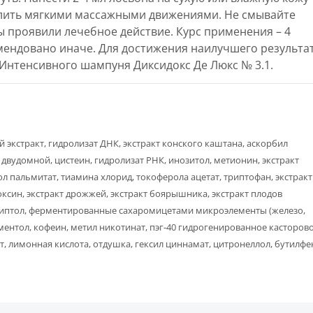
елить мягкими массажными движениями. Не смывайте
 проявили лечебное действие. Курс применения – 4
мендовано иначе. Для достижения наилучшего результа
 Интенсивного шампуня Диксидокс Де Люкс № 3.1.
 экстракт, гидролизат ДНК, экстракт конского каштана, аскорбил
 двудомной, цистеин, гидролизат РНК, инозитол, метионин, экстракт
л пальмитат, тиамина хлорид, токоферола ацетат, триптофан, экстракт
оксин, экстракт дрожжей, экстракт боярышника, экстракт плодов
липтол, ферментированные сахаромицетами микроэлементы (железо,
ментол, кофеин, метил никотинат, пэг-40 гидрогенированное касторов
ат, лимонная кислота, отдушка, гексил циннамат, цитронеллол, бутилф