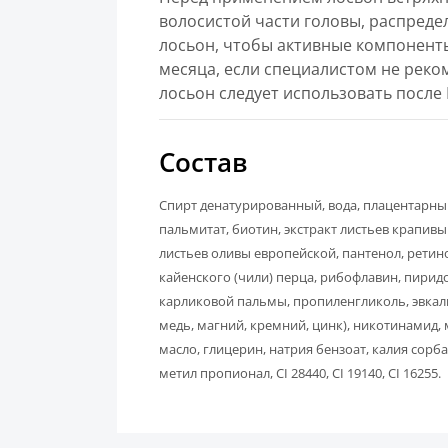
волосистой части головы, распред
лосьон, чтобы активные компоненты
месяца, если специалистом не реко
лосьон следует использовать после
Состав
Спирт денатурированный, вода, плацентарный
пальмитат, биотин, экстракт листьев крапивы
листьев оливы европейской, пантенол, ретино
кайенского (чили) перца, рибофлавин, пирид
карликовой пальмы, пропиленгликоль, эвка
медь, магний, кремний, цинк), никотинамид, 
масло, глицерин, натрия бензоат, калия сорб
метил пропионал, CI 28440, CI 19140, CI 16255.