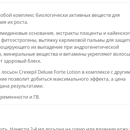
 собой комплекс биологически активных веществ для
ия их роста.
имидиновые основания, экстракты плаценты и кайенско
е фитоэстрогены, вытяжку карликовой пальмы для защи
овоцирующего их выпадение при андрогенетической
, минеральные вещества и витамины укрепляют волосы
т здоровый блеск.
осьон Crexepil Deluxe Forte Lotion в комплексе с други
ние позволит добиться максимального эффекта, а цена
дана результатами.
ременности и ГВ.
ть. Нанести 2-4 мл лосьона на сухую или влажную кожу