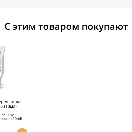
С этим товаром покупают
Фреш целлс
 Б (10мл)
s de Luxe
ntrate (10ml)