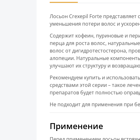
Лосьон Сrexepil Forte представляет
уменьшения потери волос и ускорен
Содержит кофеин, пуриновые и пер
перца для роста волос, натуральны
волос от дигидротестостерона, пр
алопеции. Натуральные компоненты
улучшают их структуру и возвращаю
Рекомендуем купить и использовать л
средствами этой серии – такое лече
препаратов будет полностью оправ
Не подходит для применения при бе
Применение
Перед применением лосьон встряхну