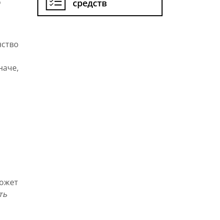
о
средств
нство
наче,
может
ть