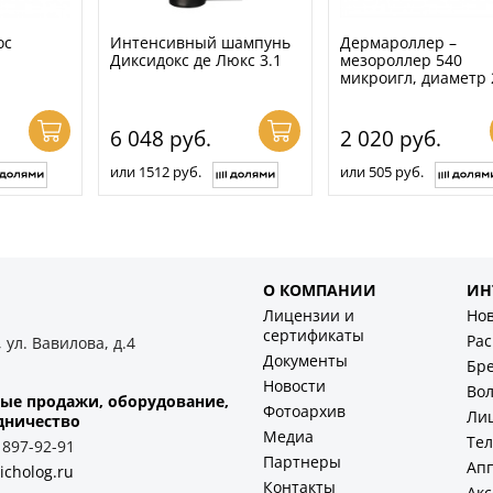
ос
Интенсивный шампунь
Дермароллер –
Диксидокс де Люкс 3.1
мезороллер 540
микроигл, диаметр 
6 048
руб.
2 020
руб.
или 1512 руб.
или 505 руб.
О КОМПАНИИ
ИН
Лицензии и
Но
сертификаты
Ра
 ул. Вавилова, д.4
Документы
Бр
Новости
Во
ые продажи, оборудование,
Фотоархив
Ли
дничество
Медиа
Тел
) 897-92-91
Партнеры
Ап
icholog.ru
Контакты
Акс