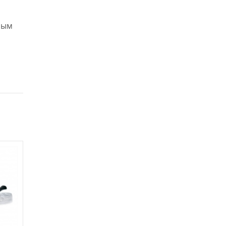
о
ным