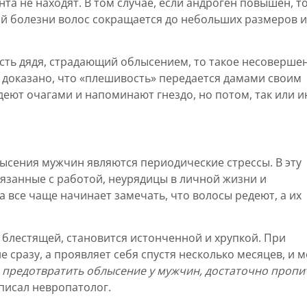
та не находят. В том случае, если андроген повышен, т
й болезни волос сокращается до небольших размеров и
 есть дядя, страдающий облысением, то такое несоверше
о доказано, что «плешивость» передается дамами своим
деют очагами и напоминают гнездо, но потом, так или и
сения мужчин являются периодические стрессы. В эту
язанные с работой, неурядицы в личной жизни и
 все чаще начинает замечать, что волосы редеют, а их
а блестящей, становится истонченной и хрупкой. При
е сразу, а проявляет себя спустя несколько месяцев, и 
 предотвратить облысение у мужчин, достаточно пропи
писал невропатолог.