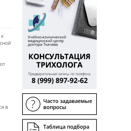
 к
ксной
 от
Часто задаваемые
вопросы
ся в
Таблица подбора