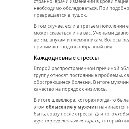
странно, врачи изменений в крови пациен
необходимо обследоваться. При подобно
превращается в пушок.
В том случае, если в третьем поколении
может сказаться и на вас. Учеными давн
детям, внукам и племянникам. Волосы ре
принимают подковообразный вид.
Каждодневные стрессы
Второй распространенной причиной облы
группу относят постоянные проблемы, св
обостряющиеся болезни. В итоге мужчина
качество на порядок снизилось.
В итоге шевелюра, которая когда-то был
этом
облысение у мужчин
начинается н
быть, сразу после стресса. Для того
чтобы
курс определенных лекарств
, который вы