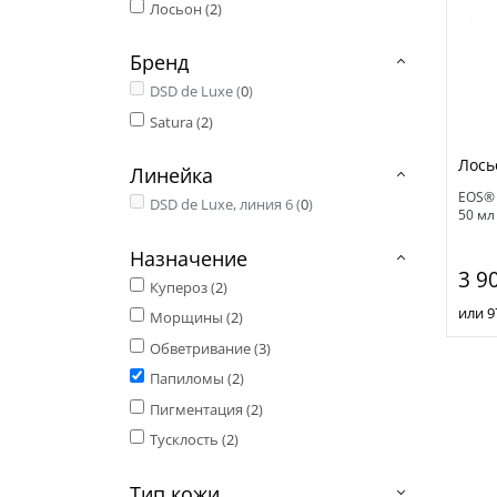
Лосьон (
2
)
Бренд
DSD de Luxe (
0
)
Satura (
2
)
Лось
Линейка
EOS® 
DSD de Luxe, линия 6 (
0
)
50 мл
Назначение
3 9
Купероз (
2
)
или 9
Морщины (
2
)
Обветривание (
3
)
Папиломы (
2
)
Пигментация (
2
)
Тусклость (
2
)
Тип кожи