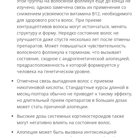
этой группы на волосяной фолликул еще до конца не
изучено, однако замечена связь их применения со
снижением усвояемости витамина В12, необходимого
для здорового роста волос. При приеме
контрацептивов волосы могут истончаться, менять
структуру и форму. Нередко состояние волос не
улучшается даже спустя несколько лет после отмены
препаратов. Может повышаться чувствительность
волосяного фолликула к гормонам, что вызывает
состояние, сходное с андрогенетической алопецией,
предрасположенность к которой формируется у
человека на генетическом уровне.
Отмечена связь выпадения волос с приемом
никотиновой кислоты. Стандартные курсы длиной в
месяц-полтора обычно не приводят к такому эффекту,
но длительный прием препаратов в больших дозах
может стать причиной алопеции.
Высокие дозы системных кортикостероидов также
могут негативно влиять на состояние волос.
Алопеция может быть вызвана интоксикацией