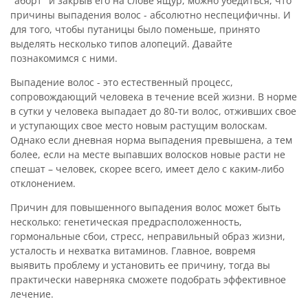
"аборт" и закрыв его на слове ящур, можно убедиться, что
причины выпадения волос - абсолютно неспецифичны. И
для того, чтобы путаницы было поменьше, принято
выделять несколько типов алопеций. Давайте
познакомимся с ними.
Выпадение волос - это естественный процесс,
сопровождающий человека в течение всей жизни. В норме
в сутки у человека выпадает до 80-ти волос, отживших свое
и уступающих свое место новым растущим волоскам.
Однако если дневная норма выпадения превышена, а тем
более, если на месте выпавших волосков новые расти не
спешат – человек, скорее всего, имеет дело с каким-либо
отклонением.
Причин для повышенного выпадения волос может быть
несколько: генетическая предрасположенность,
гормональные сбои, стресс, неправильный образ жизни,
усталость и нехватка витаминов. Главное, вовремя
выявить проблему и установить ее причину, тогда вы
практически наверняка сможете подобрать эффективное
лечение.