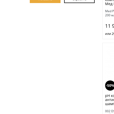
Мед 
Med P
200 м
11 
или 2
-50
pH к
анти
шамп
002 D