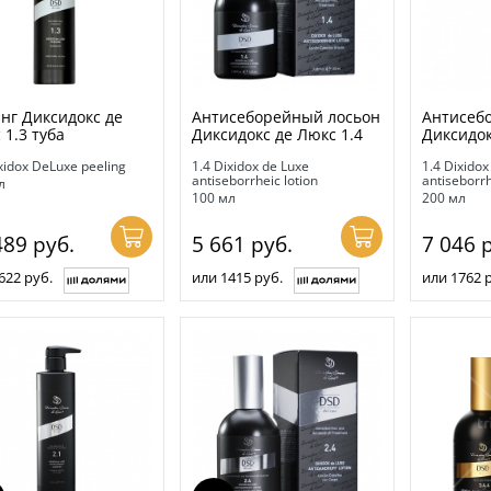
нг Диксидокс де
Антисеборейный лосьон
Антисеб
 1.3 туба
Диксидокс де Люкс 1.4
Диксидок
xidox DeLuxe peeling
1.4 Dixidox de Luxe
1.4 Dixidox
antiseborrheic lotion
antiseborrh
л
100 мл
200 мл
489
руб.
5 661
руб.
7 046
р
622 руб.
или 1415 руб.
или 1762 