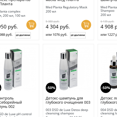
Планта
Med Planta Regulatory Mask
Med Planta
Shampoo
lanta complex
200 мл
200 мл
л, 200 мл, 100 мл
5 380
руб.
6 135
руб.
950
руб.
4 304
руб.
4 908
р
988 руб.
или 1076 руб.
или 1227 
%
-50%
-50%
онтроль
Детокс-шампунь для
Детокс л
себорейный
глубокого очищения 003
глубоког
унь 002
003 DSD de Luxe Detox deep
004 DSD de
cleansing shampoo
cleansing l
SD de Luxe pH control