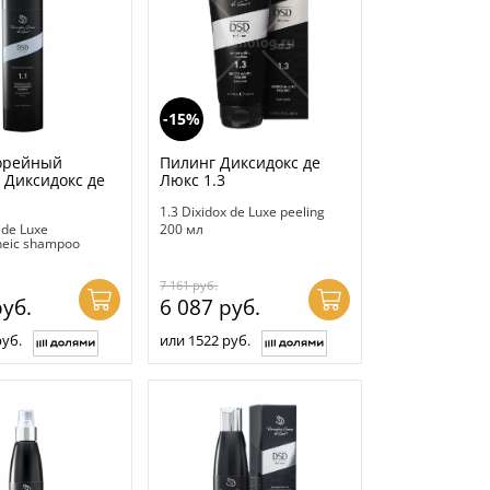
-15%
орейный
Пилинг Диксидокс де
 Диксидокс де
Люкс 1.3
1.3 Dixidox de Luxe peeling
 de Luxe
200 мл
heic shampoo
7 161
руб.
уб.
6 087
руб.
руб.
или 1522 руб.