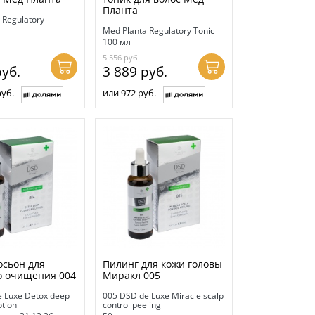
Планта
 Regulatory
Med Planta Regulatory Tonic
100 мл
5 556
руб.
уб.
3 889
руб.
руб.
или 972 руб.
осьон для
Пилинг для кожи головы
о очищения 004
Миракл 005
 Luxe Detox deep
005 DSD de Luxe Miracle scalp
otion
control peeling