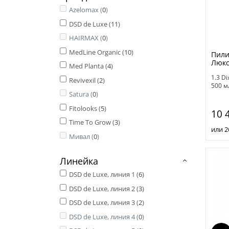
Azelomax (
0
)
DSD de Luxe (
11
)
HAIRMAX (
0
)
MedLine Organic (
10
)
Пили
Люкс
Med Planta (
4
)
1.3 Di
Revivexil (
2
)
500 м
Satura (
0
)
Fitolooks (
5
)
10 
Time To Grow (
3
)
или 2
Мивал (
0
)
Линейка
DSD de Luxe, линия 1 (
6
)
DSD de Luxe, линия 2 (
3
)
DSD de Luxe, линия 3 (
2
)
DSD de Luxe, линия 4 (
0
)