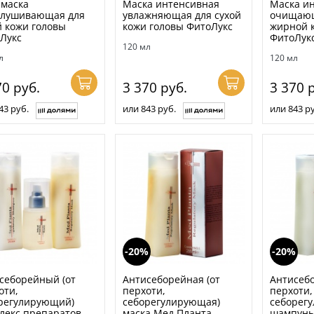
-маска
Маска интенсивная
Маска и
лушивающая для
увлажняющая для сухой
очищающ
й кожи головы
кожи головы ФитоЛукс
жирной 
Лукс
ФитоЛук
120 мл
л
120 мл
70
руб.
3 370
руб.
3 370
р
43 руб.
или 843 руб.
или 843 ру
-20%
-20%
себорейный (от
Антисеборейная (от
Антисеб
оти,
перхоти,
перхоти,
регулирующий)
себорегулирующая)
себорег
лекс препаратов
маска Мед Планта
шампунь