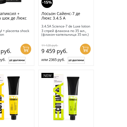
-15%
апиксил +
Лосьон Сайенс-7 де
 шок де Люкс
Люкс 3.4.5 А
3.4.5A Science-7 de Luxe lotion
yl + placenta shock
3 спрей флакона по 35 мл.,
ion
(флакон-капельница 35 мл.)
11 128
руб.
5
руб.
9 459
руб.
руб.
или 2365 руб.
NEW