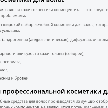
я волос и кожи головы или космецевтика — это средст
 проблемами.
н широкий выбор лечебной косметики для волос, котор
 условиях:
 (андрогенная (андрогенетическая), диффузная, очагова
ности или сухости кожи головы (себореи);
, псориаза;
лос;
есниц и бровей.
 профессиональной косметики дл
ебные средства для волос производятся из лучших отоб
 прочих компонентов, не являющихся потенциальными а