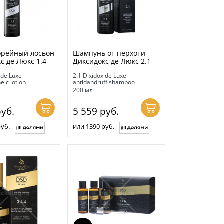
орейный лосьон
Шампунь от перхоти
с де Люкс 1.4
Диксидокс де Люкс 2.1
 de Luxe
2.1 Dixidox de Luxe
eic lotion
antidandruff shampoo
200 мл
уб.
5 559
руб.
руб.
или 1390 руб.