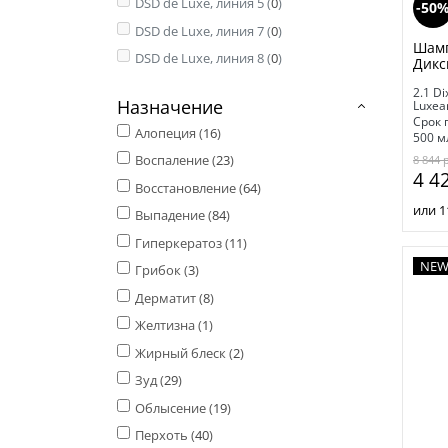
DSD de Luxe, линия 5 (
0
)
-50
DSD de Luxe, линия 7 (
0
)
Шамп
DSD de Luxe, линия 8 (
0
)
Дикс
2.1 Di
Назначение
Luxea
Срок 
Алопеция (
16
)
500 м
Воспаление (
23
)
8 844
4 4
Восстановление (
64
)
или 1
Выпадение (
84
)
Гиперкератоз (
11
)
NE
Грибок (
3
)
Дерматит (
8
)
Желтизна (
1
)
Жирный блеск (
2
)
Зуд (
29
)
Облысение (
19
)
Перхоть (
40
)