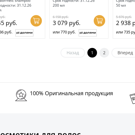
eborrheic shampoo
Срок годности: 31.12.26
Срок годно
годности: 31.12.26
200 мл
50 мл
л
руб.
6 158
руб.
5 876
руб.
45
руб.
3 079
руб.
2 938
р
36 руб.
или 770 руб.
или 735 ру
Назад
1
2
Вперед
100% Оригинальная продукция
осметики для волос