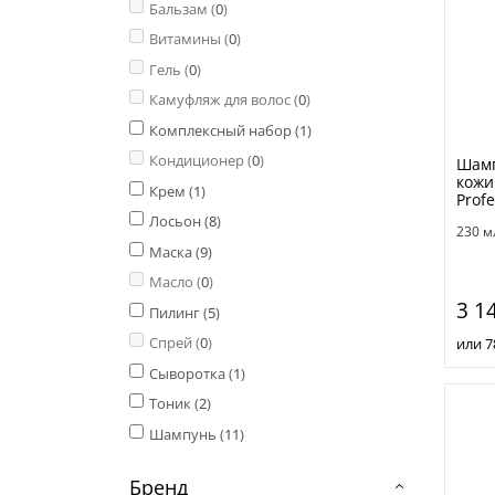
Бальзам (
0
)
Витамины (
0
)
Гель (
0
)
Камуфляж для волос (
0
)
Комплексный набор (
1
)
Кондиционер (
0
)
Шамп
кожи 
Крем (
1
)
Profe
Лосьон (
8
)
230 м
Маска (
9
)
Масло (
0
)
3 1
Пилинг (
5
)
Спрей (
0
)
или 7
Сыворотка (
1
)
Тоник (
2
)
Шампунь (
11
)
Бренд