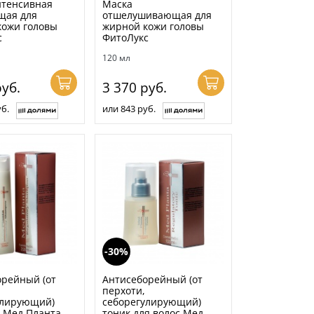
нтенсивная
Маска
ая для
отшелушивающая для
кожи головы
жирной кожи головы
с
ФитоЛукс
120 мл
уб.
3 370
руб.
б.
или 843 руб.
-30%
орейный (от
Антисеборейный (от
перхоти,
улирующий)
себорегулирующий)
 Мед Планта
тоник для волос Мед