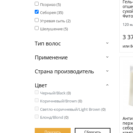
Гель
Псориаз (
5
)
отше
сухо
Себорея (
35
)
Фито
Угревая сыпь (
2
)
120 м
Шелушение (
5
)
3 3
Тип волос
или 8
Применение
Страна производитель
Цвет
Черный/Black (
0
)
Коричневый/Brown (
0
)
Светло-коричневый/Light Brown (
0
)
Блонд/Blond (
0
)
Анти
перх
себо
комп