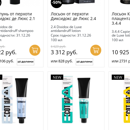
%
-50%
унь от перхоти
Лосьон от перхоти
Лосьон К
идокс де Люкс 2.1
Диксидокс де Люкс 2.4
плацента
3.4.4
xidox de
2.4 Dixidox de Luxe
ntidandruff shampoo
antidandruff lotion
3.4.4 Capix
годности: 31.12.26
Срок годности: 31.12.26
de Luxe lot
л
100 мл
100 мл
руб.
6 623
руб.
22
руб.
3 312
руб.
10 92
106 руб.
или 828 руб.
или 2731 
W
NEW
NEW