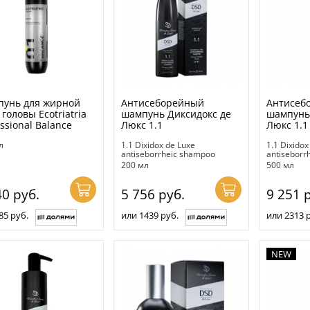
унь для жирной
Антисеборейный
Антисеб
головы Ecotriatria
шампунь Диксидокс де
шампунь
ssional Balance
Люкс 1.1
Люкс 1.1
л
1.1 Dixidox de Luxe
1.1 Dixidox
antiseborrheic shampoo
antiseborr
200 мл
500 мл
40
руб.
5 756
руб.
9 251
р
85 руб.
или 1439 руб.
или 2313 
NEW