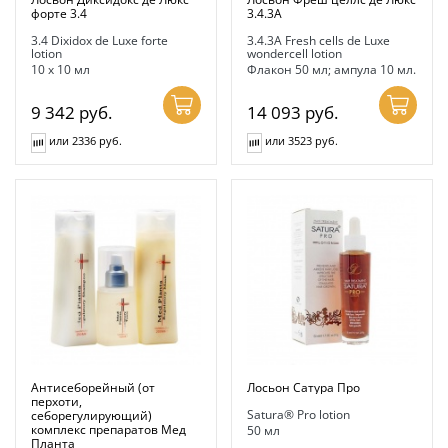
форте 3.4
3.4.3А
3.4 Dixidox de Luxe forte
3.4.3A Fresh cells de Luxe
lotion
wondercell lotion
10 х 10 мл
Флакон 50 мл; ампула 10 мл.
9 342
руб.
14 093
руб.
или 2336 руб.
или 3523 руб.
Антисеборейный (от
Лосьон Сатура Про
перхоти,
Satura® Pro lotion
себорегулирующий)
комплекс препаратов Мед
50 мл
Планта