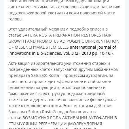
восстановление происходит благодаря активации
синтеза мезенхимальных стволовых клеток и развитию
подкожно-жировой клетчатки кожи волосистой части
головы.
Этот удивительный механизм подробно описан в
статье SATURA ROSTA PREPARATION RESTORES HAIR
GROWTH AND PROMOTES ADIPOGENIC DIFFERENTIATION
OF MESENCHYMAL STEM CELLS
(International Journal of
Innovations in Bio-Sciences, Vol. 3 (2), 2013 pp. 10-16.)
.
Активация избирательного уничтожения старых и
поврежденных клеток запускается другим механизмом
препарата Satura® Rosta – процессом аутофагии, за
счет чего и происходит эффективное и стабильное
омоложение популяции клеток, оздоровлению и
“омоложению” всех структур подкожно-жировой
клетчатки и дермы, включая волосяные фолликулы, а
также к омоложению кожи. Этот механизм действия
бальзама Satura Rosta® подробно описан в
статье ВОЗМОЖНАЯ РОЛЬ АКТИВАЦИИ АУТОФАГИИ В
СТИМУЛЯЦИИ РЕГЕНЕРАЦИИ (МОЛЕКУЛЯРНАЯ