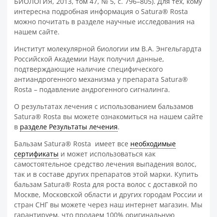
БИОЛОГИЯ, 2013, том 47, № 5, с. 796–805). Для тех, кому
интересна подробная информация о Satura® Rosta
можно почитать в разделе научные исследования на
нашем сайте.
Институт молекулярной биологии им В.А. Энгельгардта
Российской Академии Наук получил данные,
подтверждающие наличие специфического
антиандрогенного механизма у препарата Satura®
Rosta – подавление андрогенного сигналинга.
О результатах лечения с использованием бальзамов
Satura® Rosta вы можете ознакомиться на нашем сайте
в
разделе Результаты лечения
.
Бальзам Satura® Rosta имеет все
необходимые
сертификаты
и может использоваться как
самостоятельное средство лечения выпадения волос,
так и в составе других препаратов этой марки. Купить
бальзам Satura® Rosta для роста волос с доставкой по
Москве, Московской области и других городам России и
стран СНГ вы можете через наш интернет магазин. Мы
гарантируем, что продаем 100% оригинальную