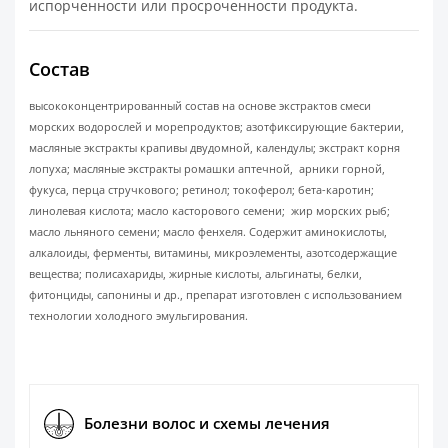
испорченности или просроченности продукта.
Состав
высококонцентрированный состав на основе экстрактов смеси
морских водорослей и морепродуктов; азотфиксирующие бактерии,
масляные экстракты крапивы двудомной, календулы; экстракт корня
лопуха; масляные экстракты ромашки аптечной, арники горной,
фукуса, перца стручкового; ретинол; токоферол; бета-каротин;
линолевая кислота; масло касторового семени; жир морских рыб;
масло льняного семени; масло фенхеля. Содержит аминокислоты,
алкалоиды, ферменты, витамины, микроэлементы, азотсодержащие
вещества; полисахариды, жирные кислоты, альгинаты, белки,
фитонциды, сапонины и др., препарат изготовлен с использованием
технологии холодного эмульгирования.
Болезни волос и схемы лечения