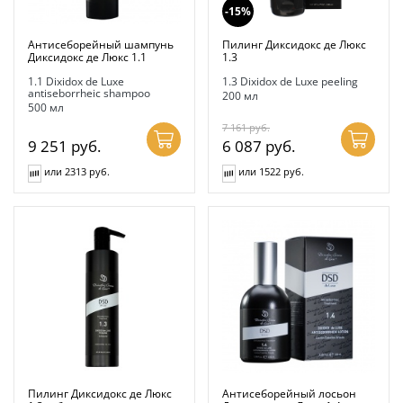
-15%
Антисеборейный шампунь
Пилинг Диксидокс де Люкс
Диксидокс де Люкс 1.1
1.3
1.1 Dixidox de Luxe
1.3 Dixidox de Luxe peeling
antiseborrheic shampoo
200 мл
500 мл
7 161
руб.
9 251
руб.
6 087
руб.
или 2313 руб.
или 1522 руб.
Пилинг Диксидокс де Люкс
Антисеборейный лосьон