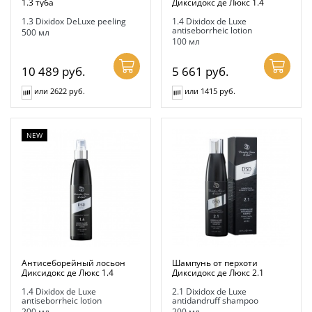
1.3 туба
Диксидокс де Люкс 1.4
1.3 Dixidox DeLuxe peeling
1.4 Dixidox de Luxe
antiseborrheic lotion
500 мл
100 мл
10 489
руб.
5 661
руб.
или 2622 руб.
или 1415 руб.
NEW
Антисеборейный лосьон
Шампунь от перхоти
Диксидокс де Люкс 1.4
Диксидокс де Люкс 2.1
1.4 Dixidox de Luxe
2.1 Dixidox de Luxe
antiseborrheic lotion
antidandruff shampoo
200 мл
200 мл