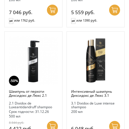
7 046
руб.
5 559
руб.
или 1762 руб.
или 1390 руб.
-50%
Шампунь от перхоти
Интенсивный шампунь
Диксидокс де Люкс 2.1
Диксидокс де Люкс 3.1
2.1 Dixidox de
3.1 Dixidox de Luxe intense
Luxeantidandruff shampoo
shampoo
Срок годности: 31.12.26
200 мл
500 мл
8 844
руб.
4 422
руб.
6 048
руб.