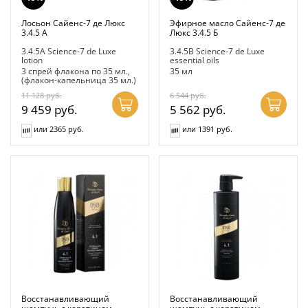
Лосьон Сайенс-7 де Люкс
Эфирное масло Сайенс-7 де
3.4.5 А
Люкс 3.4.5 Б
3.4.5A Science-7 de Luxe
3.4.5B Science-7 de Luxe
lotion
essential oils
3 спрей флакона по 35 мл.,
35 мл
(флакон-капельница 35 мл.)
11 128
руб.
6 544
руб.
9 459
руб.
5 562
руб.
или 2365 руб.
или 1391 руб.
Восстанавливающий
Восстанавливающий
шампунь с кератином
шампунь с кератином