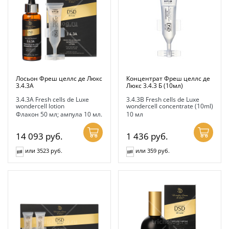
Лосьон Фреш целлс де Люкс
Концентрат Фреш целлс де
3.4.3А
Люкс 3.4.3 Б (10мл)
3.4.3A Fresh cells de Luxe
3.4.3B Fresh cells de Luxe
wondercell lotion
wondercell concentrate (10ml)
Флакон 50 мл; ампула 10 мл.
10 мл
14 093
руб.
1 436
руб.
или 3523 руб.
или 359 руб.