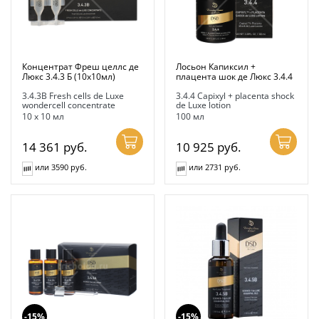
Концентрат Фреш целлс де
Лосьон Капиксил +
Люкс 3.4.3 Б (10x10мл)
плацента шок де Люкс 3.4.4
3.4.3B Fresh cells de Luxe
3.4.4 Capixyl + placenta shock
wondercell concentrate
de Luxe lotion
10 х 10 мл
100 мл
14 361
руб.
10 925
руб.
или 3590 руб.
или 2731 руб.
-15%
-15%