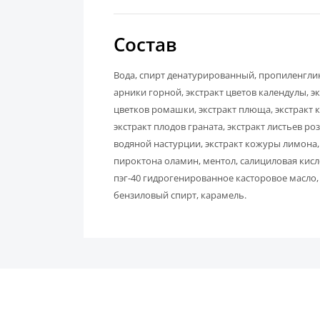
Состав
Вода, спирт денатурированный, пропиленглико
арники горной, экстракт цветов календулы, эк
цветков ромашки, экстракт плюща, экстракт к
экстракт плодов граната, экстракт листьев р
водяной настурции, экстракт кожуры лимона,
пироктона оламин, ментол, салициловая кис
пэг-40 гидрогенированное касторовое масло,
бензиловый спирт, карамель.