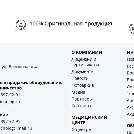
100% Оригинальная продукция
О КОМПАНИИ
ИН
Лицензии и
Но
сертификаты
Ра
 ул. Вавилова, д.4
Документы
Бр
Новости
Во
ые продажи, оборудование,
Фотоархив
Ли
дничество
Медиа
Тел
) 897-92-91
Партнеры
Ап
icholog.ru
Контакты
Акс
Ак
ние
МЕДИЦИНСКИЙ
) 897-92-91
ЦЕНТР
ОБ
icholog@mail.ru
О центре
Пр