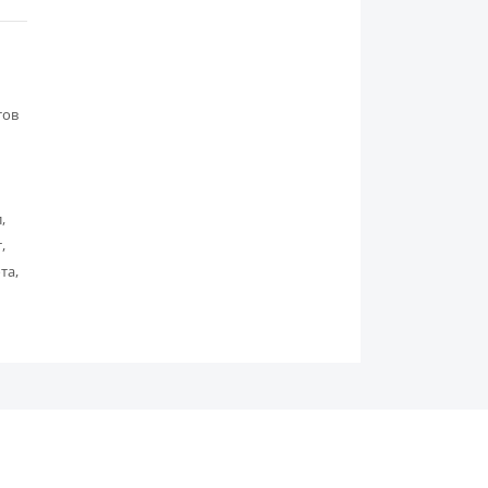
тов
,
,
та,