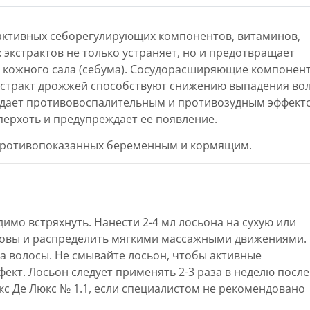
активных себорегулирующих компонентов, витаминов,
 экстрактов не только устраняет, но и предотвращает
 кожного сала (себума). Сосудорасширяющие компонен
 экстракт дрожжей способствуют снижению выпадения во
ладает противовоспалительным и противозудным эффект
перхоть и предупреждает ее появление.
 противопоказанных беременным и кормящим.
мо встряхнуть. Нанести 2-4 мл лосьона на сухую или
ловы и распределить мягкими массажными движениями.
а волосы. Не смывайте лосьон, чтобы активные
кт. Лосьон следует применять 2-3 раза в неделю после
с Де Люкс № 1.1, если специалистом не рекомендовано