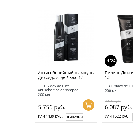
-15%
Антисеборейный шампунь
Пилинг Дикси
Диксидокс де Люкс 1.1
1.3
1.1 Dixidox de Luxe
1.3 Dixidox de Lu
antiseborrheic shampoo
200 мл
200 мл
7 161
руб.
5 756
руб.
6 087
руб.
или 1439 руб.
или 1522 руб.