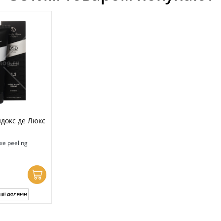
докс де Люкс
xe peeling