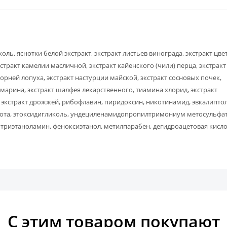
ль, яснотки белой экстракт, экстракт листьев винограда, экстракт цве
стракт камелии масличной, экстракт кайенского (чили) перца, экстракт
орней лопуха, экстракт настурции майской, экстракт сосновых почек,
озмарина, экстракт шалфея лекарственного, тиамина хлорид, экстракт
 экстракт дрожжей, рибофлавин, пиридоксин, никотинамид, эвкалиптол
лота, этоксидигликоль, ундециленамидопропилтримониум метосульфат
 триэтаноламин, феноксиэтанол, метилпарабен, дегидроацетовая кисло
С этим товаром покупают