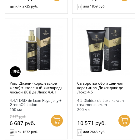
или 2725 руб.
или 1859 руб.
-15%
Роял Джели (королевское
Сыворотка обогащенная
желе) + «зеленый кислород»
кератином Диксидокс де
лосьон ДСД де Люкс 4.4.1
Люкс 4.5
4.4.1 DSD de Luxe RoyalJelly +
4.5 Dixidox de Luxe keratin
GreenO2 Lotion
treatment serum
150 мл
200 мл
7 867
руб.
6 687
руб.
10 571
руб.
или 1672 руб.
или 2643 руб.