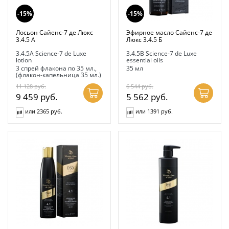
-15%
-15%
Лосьон Сайенс-7 де Люкс
Эфирное масло Сайенс-7 де
3.4.5 А
Люкс 3.4.5 Б
3.4.5A Science-7 de Luxe
3.4.5B Science-7 de Luxe
lotion
essential oils
3 спрей флакона по 35 мл.,
35 мл
(флакон-капельница 35 мл.)
11 128
руб.
6 544
руб.
9 459
руб.
5 562
руб.
или 2365 руб.
или 1391 руб.