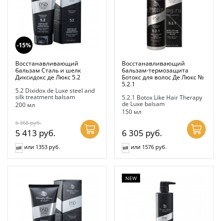
-15%
Восстанавливающий
Восстанавливающий
бальзам Сталь и шелк
бальзам-термозащита
Диксидокс де Люкс 5.2
Ботокс для волос Де Люкс №
5.2.1
5.2 Dixidox de Luxe steel and
silk treatment balsam
5.2.1 Botox Like Hair Therapy
de Luxe balsam
200 мл
150 мл
6 368
руб.
5 413
руб.
6 305
руб.
или 1353 руб.
или 1576 руб.
NEW