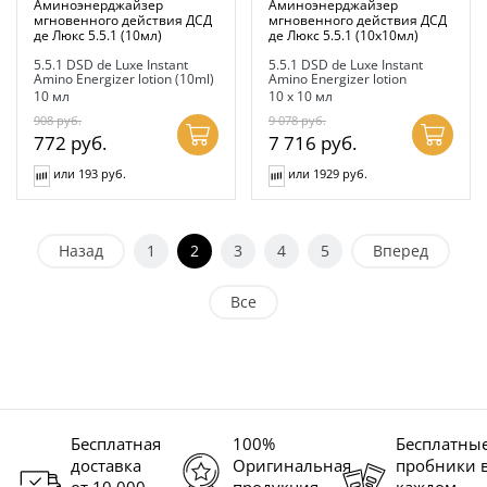
Аминоэнерджайзер
Аминоэнерджайзер
мгновенного действия ДСД
мгновенного действия ДСД
де Люкс 5.5.1 (10мл)
де Люкс 5.5.1 (10х10мл)
5.5.1 DSD de Luxe Instant
5.5.1 DSD de Luxe Instant
Amino Energizer lotion (10ml)
Amino Energizer lotion
10 мл
10 х 10 мл
908
руб.
9 078
руб.
772
руб.
7 716
руб.
или 193 руб.
или 1929 руб.
Назад
1
2
3
4
5
Вперед
Все
Бесплатная
100%
Бесплатны
доставка
Оригинальная
пробники 