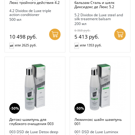
Люкс тройного действия 4.2
бальзам Сталь и шелк
Диксидокс де Люкс 5.2
4.2 Dixidox de Luxe triple
action conditioner
5.2 Dixidox de Luxe steel and
silk treatment balsam
500 мл
200 мл
6 368
руб.
10 498
руб.
5 413
руб.
или 2625 руб.
или 1353 руб.
-50%
-50%
Детокс-шампунь для
Люминокс шайн шампунь
глубокого очищения 003
001
003 DSD de Luxe Detox deep
001 DSD de Luxe Luminox