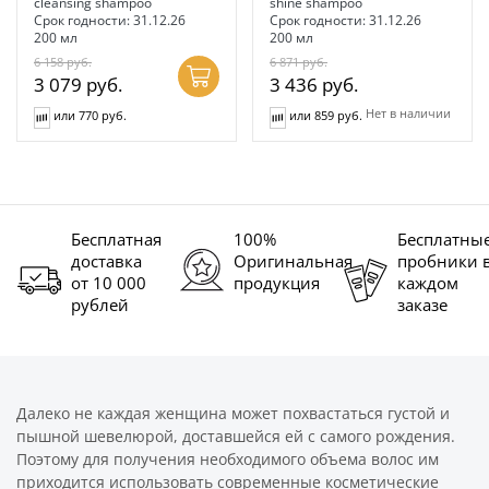
cleansing shampoo
shine shampoo
Срок годности: 31.12.26
Срок годности: 31.12.26
200 мл
200 мл
6 158
руб.
6 871
руб.
3 079
руб.
3 436
руб.
Нет в наличии
или 770 руб.
или 859 руб.
Бесплатная
100%
Бесплатны
доставка
Оригинальная
пробники 
от 10 000
продукция
каждом
рублей
заказе
Далеко не каждая женщина может похвастаться густой и
пышной шевелюрой, доставшейся ей с самого рождения.
Поэтому для получения необходимого объема волос им
приходится использовать современные косметические