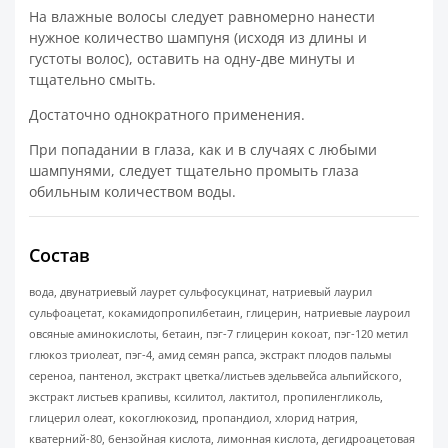
На влажные волосы следует равномерно нанести
нужное количество шампуня (исходя из длины и
густоты волос), оставить на одну-две минуты и
тщательно смыть.
Достаточно однократного применения.
При попадании в глаза, как и в случаях с любыми
шампунями, следует тщательно промыть глаза
обильным количеством воды.
Состав
вода, двунатриевый лаурет сульфосукцинат, натриевый лаурил
сульфоацетат, кокамидопропилбетаин, глицерин, натриевые лауроил
овсяные аминокислоты, бетаин, пэг-7 глицерин кокоат, пэг-120 метил
глюкоз триолеат, пэг-4, амид семян рапса, экстракт плодов пальмы
сереноа, пантенол, экстракт цветка/листьев эдельвейса альпийского,
экстракт листьев крапивы, ксилитол, лактитол, пропиленгликоль,
глицерил олеат, кокоглюкозид, пропандиол, хлорид натрия,
кватерний-80, бензойная кислота, лимонная кислота, дегидроацетовая