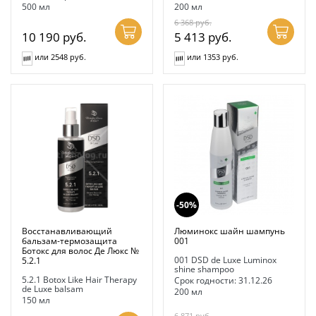
500 мл
200 мл
6 368
руб.
10 190
руб.
5 413
руб.
или 2548 руб.
или 1353 руб.
-50%
Восстанавливающий
Люминокс шайн шампунь
бальзам-термозащита
001
Ботокс для волос Де Люкс №
001 DSD de Luxe Luminox
5.2.1
shine shampoo
5.2.1 Botox Like Hair Therapy
Срок годности: 31.12.26
de Luxe balsam
200 мл
150 мл
6 871
руб.