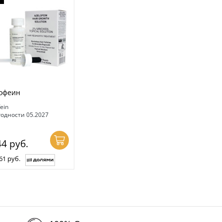
офеин
ein
годности 05.2027
44
руб.
61 руб.