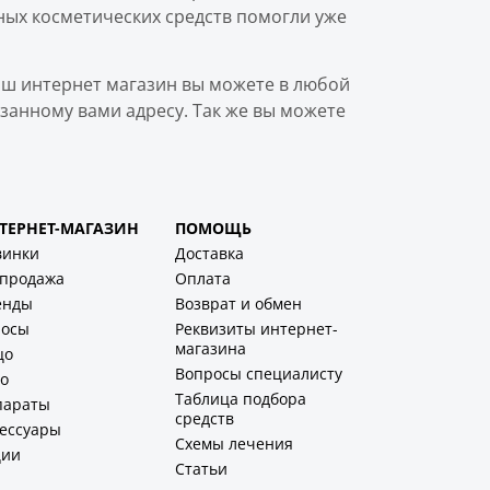
ных косметических средств помогли уже
аш интернет магазин вы можете в любой
занному вами адресу. Так же вы можете
ТЕРНЕТ-МАГАЗИН
ПОМОЩЬ
винки
Доставка
спродажа
Оплата
енды
Возврат и обмен
лосы
Реквизиты интернет-
магазина
цо
Вопросы специалисту
о
Таблица подбора
параты
средств
ессуары
Схемы лечения
ции
Статьи