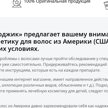
100% Оригинальная продукция
оджик» предлагает вашему вни
тику для волос из Америки (США
х условиях.
проблемы с волосами лучше пройти обследование у спец
 уже самостоятельно. Придерживайтесь рекомендаций в
те инструкциям, которые есть на каждом препарате.
 нашем интернет магазине, имеет направленное действ
, аллопеции различных видов, облысением и т.д.). Под
е применять лечебную косметику для детей, следует п
олос из Америки давно зарекомендовали себя как надеж