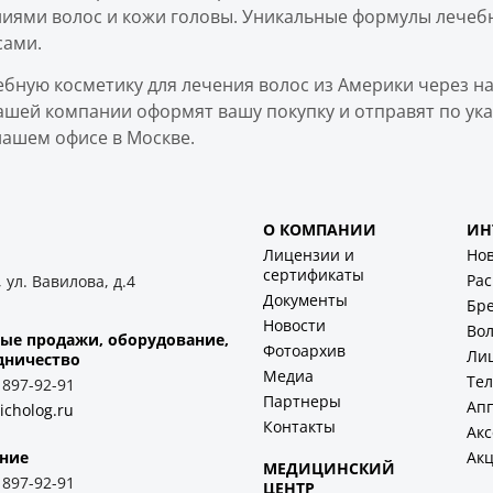
ниями волос и кожи головы. Уникальные формулы лечеб
сами.
ебную косметику для лечения волос из Америки через н
ашей компании оформят вашу покупку и отправят по ука
нашем офисе в Москве.
О КОМПАНИИ
ИН
Лицензии и
Но
сертификаты
Ра
 ул. Вавилова, д.4
Документы
Бр
Новости
Во
ые продажи, оборудование,
Фотоархив
Ли
дничество
Медиа
Тел
) 897-92-91
Партнеры
Ап
icholog.ru
Контакты
Акс
Ак
ние
МЕДИЦИНСКИЙ
) 897-92-91
ЦЕНТР