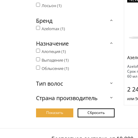
Лосьон (
1
)
Бренд
Azelomax (
1
)
Назначение
Алопеция (
1
)
Азел
Выпадение (
1
)
Azelof
Облысение (
1
)
Срок 
60 мл
Тип волос
2 2
Страна производитель
или 5