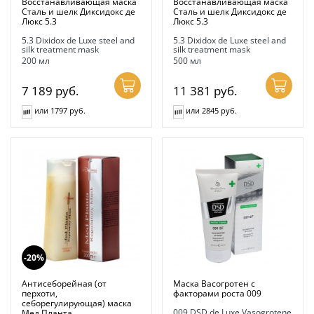
Восстанавливающая маска
Восстанавливающая маска
Сталь и шелк Диксидокс де
Сталь и шелк Диксидокс де
Люкс 5.3
Люкс 5.3
5.3 Dixidox de Luxe steel and
5.3 Dixidox de Luxe steel and
silk treatment mask
silk treatment mask
200 мл
500 мл
7 189
руб.
11 381
руб.
или 1797 руб.
или 2845 руб.
-20%
Антисеборейная (от
Маска Васогротен с
перхоти,
факторами роста 009
себорегулирующая) маска
009 DSD de Luxe Vasogrotene
Мед Планта