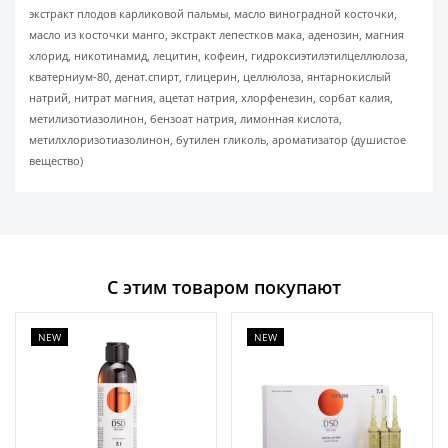
экстракт плодов карликовой пальмы, масло виноградной косточки,
масло из косточки манго, экстракт лепестков мака, аденозин, магния
хлорид, никотинамид, лецитин, кофеин, гидроксиэтилэтилцеллюлоза,
кватерниум-80, денат.спирт, глицерин, целлюлоза, янтарнокислый
натрий, нитрат магния, ацетат натрия, хлорфенезин, сорбат калия,
метилизотиазолинон, бензоат натрия, лимонная кислота,
метилхлоризотиазолинон, бутилен гликоль, ароматизатор (душистое
вещество)
С этим товаром покупают
NEW
NEW