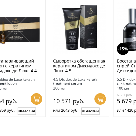
-15%
танавливающий
Сыворотка обогащенная
Восстан
он с кератином
кератином Диксидокс де
спрей Ст
идокс де Люкс 4.4
Люкс 4.5
Диксидок
xidox de Luxe keratin
4.5 Dixidox de Luxe keratin
5.5 Dixidox
ent lotion
treatment serum
silk treatm
10 мл
200 мл
100 мл
6 681
руб.
34
руб.
10 571
руб.
5 679
р
859 руб.
или 2643 руб.
или 1420 