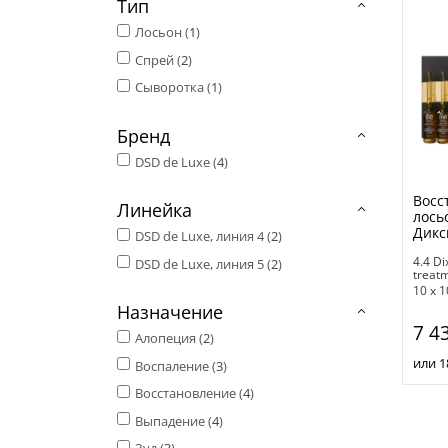
Тип
Лосьон (
1
)
Спрей (
2
)
Сыворотка (
1
)
Бренд
DSD de Luxe (
4
)
Восс
Линейка
лось
Дикс
DSD de Luxe, линия 4 (
2
)
4.4 Di
DSD de Luxe, линия 5 (
2
)
treatm
10 х 
Назначение
7 4
Алопеция (
2
)
или 1
Воспаление (
3
)
Восстановление (
4
)
Выпадение (
4
)