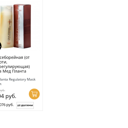
%
себорейная (от
оти,
регулирующая)
а Мед Планта
lanta Regulatory Mask
л
руб.
04
руб.
076 руб.