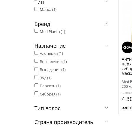
Тип
Маска (
1
)
Бренд
Med Planta (
1
)
Назначение
-20
Алопеция (
1
)
Анти
Воспаление (
1
)
перх
себо
Выпадение (
1
)
маск
Зуд (
1
)
Med P
Перхоть (
1
)
200 м
5 380
Себорея (
1
)
4 3
Тип волос
или 1
Страна производитель