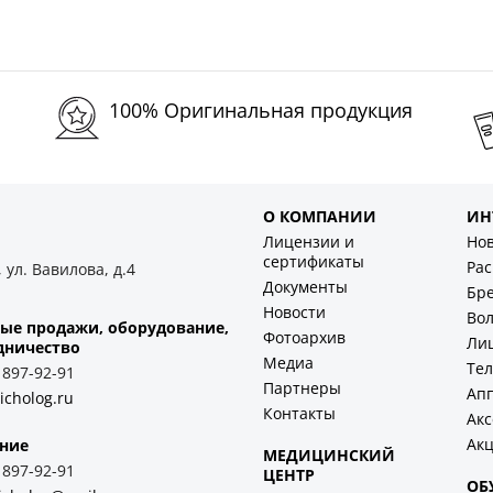
100% Оригинальная продукция
О КОМПАНИИ
ИН
Лицензии и
Но
сертификаты
Ра
 ул. Вавилова, д.4
Документы
Бр
Новости
Во
ые продажи, оборудование,
Фотоархив
Ли
дничество
Медиа
Тел
) 897-92-91
Партнеры
Ап
icholog.ru
Контакты
Акс
Ак
ние
МЕДИЦИНСКИЙ
) 897-92-91
ЦЕНТР
ОБ