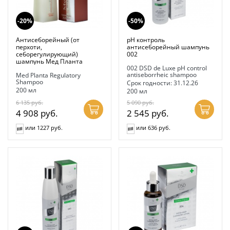
-20%
-50%
Антисеборейный (от
pH контроль
перхоти,
антисеборейный шампунь
себорегулирующий)
002
шампунь Мед Планта
002 DSD de Luxe pH control
antiseborrheic shampoo
Med Planta Regulatory
Shampoo
Срок годности: 31.12.26
200 мл
200 мл
6 135
руб.
5 090
руб.
4 908
руб.
2 545
руб.
или 1227 руб.
или 636 руб.