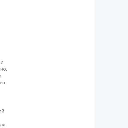
ми
но,
о
ев
ий
щая