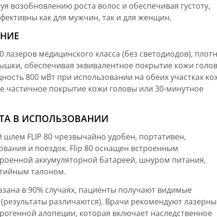
вуя возобновлению роста волос и обеспечивая густоту,
фективны как для мужчин, так и для женщин.
ЕНИЕ
 лазеров медицинского класса (без светодиодов), плот
ышки, обеспечивая эквивалентное покрытие кожи голо
ость 800 мВт при использовании на обеих участках ко
ное частичное покрытие кожи головы или 30-минутное
ОТА В ИСПОЛЬЗОВАНИИ
й шлем FLIP 80 чрезвычайно удобен, портативен,
вания и поездок. Flip 80 оснащен встроенным
троенной аккумуляторной батареей, шнуром питания,
нтийным талоном.
азана в 90% случаях, пациенты получают видимые
в (результаты различаются). Врачи рекомендуют лазерны
дрогенной алопеции, которая включает наследственное