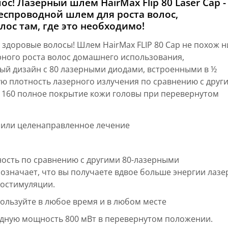
с! Лазерный шлем HairMax Flip 80 Laser Cap -
проводной шлем для роста волос,
ос там, где это необходимо!
е здоровые волосы! Шлем HairMax FLIP 80 Cap не похож н
ерного роста волос домашнего использования,
ый дизайн с 80 лазерными диодами, встроенными в ½
ю плотность лазерного излучения по сравнению с друг
И 160 полное покрытие кожи головы при перевернутом
 или целенаправленное лечение
сть по сравнению с другими 80-лазерными
означает, что вы получаете вдвое больше энергии лазе
иостимуляции.
ользуйте в любое время и в любом месте
одную мощность 800 мВт в перевернутом положении.