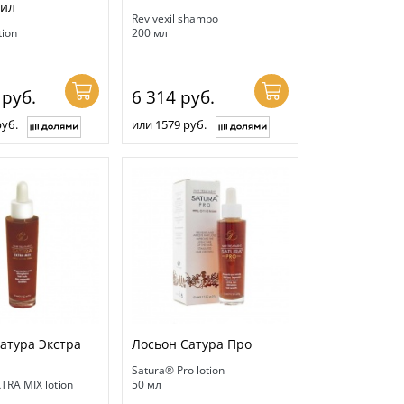
сил
Revivexil shampo
tion
200 мл
7
руб.
6 314
руб.
руб.
или 1579 руб.
атура Экстра
Лосьон Сатура Про
Satura® Pro lotion
TRA MIX lotion
50 мл