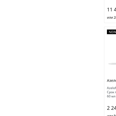
11 
или 2
NE
Азел
Azelof
Срок 
60 мл
2 2
или 5