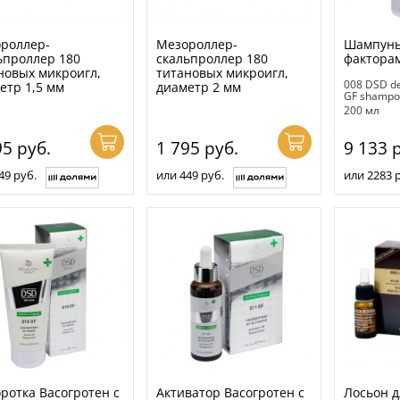
роллер-
Мезороллер-
Шампунь
ьпроллер 180
скальпроллер 180
факторам
новых микроигл,
титановых микроигл,
008 DSD de
етр 1,5 мм
диаметр 2 мм
GF shampo
200 мл
95
руб.
1 795
руб.
9 133
р
49 руб.
или 449 руб.
или 2283 
ротка Васогротен с
Активатор Васогротен с
Лосьон д