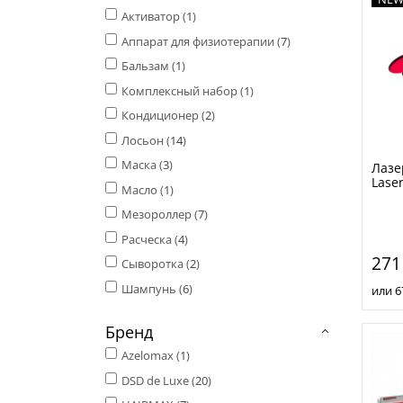
Активатор (
1
)
Аппарат для физиотерапии (
7
)
Бальзам (
1
)
Комплексный набор (
1
)
Кондиционер (
2
)
Лосьон (
14
)
Маска (
3
)
Лазе
Laser
Масло (
1
)
Мезороллер (
7
)
Расческа (
4
)
271
Сыворотка (
2
)
Шампунь (
6
)
или 6
Бренд
Azelomax (
1
)
DSD de Luxe (
20
)