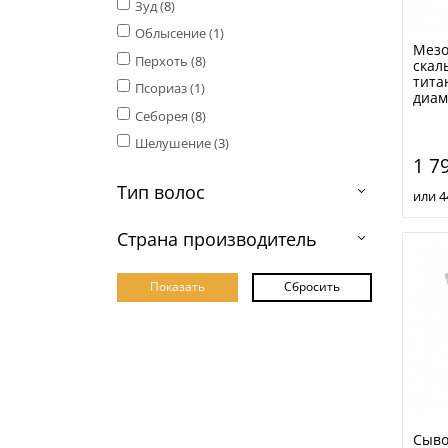
Зуд (
8
)
Облысение (
1
)
Мезо
Перхоть (
8
)
скал
тита
Псориаз (
1
)
диам
Себорея (
8
)
Шелушение (
3
)
1 7
Тип волос
или 4
Страна производитель
Сыво