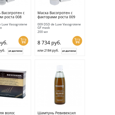
 Васогротен с
Маска Васогротен с
и роста 008
факторами роста 009
 Luxe Vasogrotene
009 DSD de Luxe Vasogrotene
o
GF mask
200 мл
уб.
8 734
руб.
руб.
или 2184 руб.
ля волос
Шампунь Ревивексил