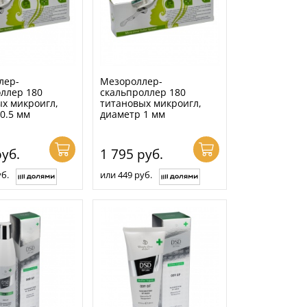
лер-
Мезороллер-
ллер 180
скальпроллер 180
х микроигл,
титановых микроигл,
0.5 мм
диаметр 1 мм
уб.
1 795
руб.
б.
или 449 руб.