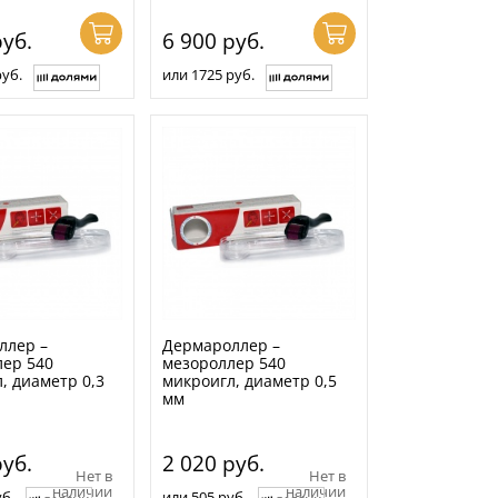
уб.
6 900
руб.
руб.
или 1725 руб.
ллер –
Дермароллер –
ер 540
мезороллер 540
, диаметр 0,3
микроигл, диаметр 0,5
мм
уб.
2 020
руб.
Нет в
Нет в
наличии
наличии
б.
или 505 руб.