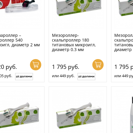
ароллер –
Мезороллер-
Мезорол
роллер 540
скальпроллер 180
скальпро
оигл, диаметр 2 мм
титановых микроигл,
титановы
диаметр 0.3 мм
диаметр 
20
руб.
1 795
руб.
1 795
р
05 руб.
или 449 руб.
или 449 ру