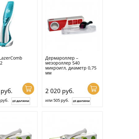
 LazerComb
Дермароллер –
2
мезороллер 540
микроигл, диаметр 0,75
мм
3
руб.
2 020
руб.
 руб.
или 505 руб.