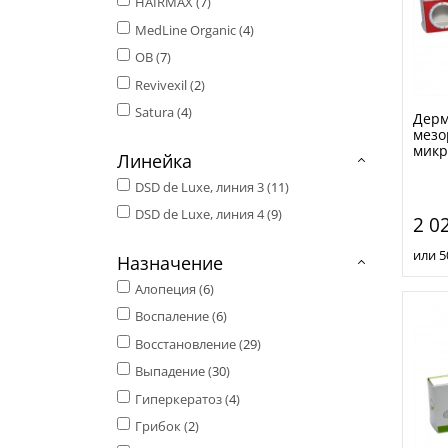
HAIRMAX (
7
)
MedLine Organic (
4
)
ОВ (
7
)
Revivexil (
2
)
Satura (
4
)
Дерм
мезо
микр
Линейка
DSD de Luxe, линия 3 (
11
)
DSD de Luxe, линия 4 (
9
)
2 0
или 5
Назначение
Алопеция (
6
)
Воспаление (
6
)
Восстановление (
29
)
Выпадение (
30
)
Гиперкератоз (
4
)
Грибок (
2
)