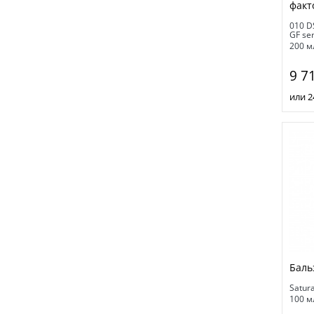
факт
010 D
GF se
200 м
9 7
или 2
Баль
Satur
100 м