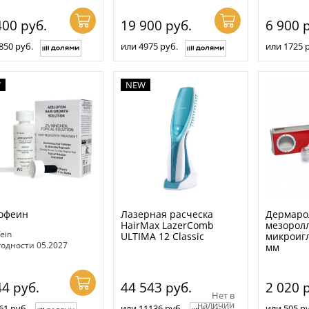
400
руб.
19 900
руб.
6 900
р
850 руб.
или 4975 руб.
или 1725 
W
NEW
офеин
Лазерная расческа
Дермаро
HairMax LazerComb
мезоролл
ein
ULTIMA 12 Classic
микроигл
годности 05.2027
мм
44
руб.
44 543
руб.
2 020
р
Нет в
наличии
61 руб.
или 11136 руб.
или 505 ру