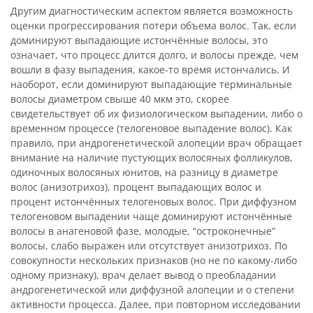
Другим диагностическим аспектом является возможность
оценки прогрессирования потери объема волос. Так, если
доминируют выпадающие истончённые волосы, это
означает, что процесс длится долго, и волосы прежде, чем
вошли в фазу выпадения, какое-то время истончались. И
наоборот, если доминируют выпадающие терминальные
волосы диаметром свыше 40 мкм это, скорее
свидетельствует об их физиологическом выпадении, либо о
временном процессе (телогеновое выпадение волос). Как
правило, при андрогенетической алопеции врач обращает
внимание на наличие пустующих волосяных фолликулов,
одиночных волосяных юнитов, на разницу в диаметре
волос (анизотрихоз), процент выпадающих волос и
процент истончённых телогеновых волос. При диффузном
телогеновом выпадении чаще доминируют истончённые
волосы в анагеновой фазе, молодые, “остроконечные”
волосы, слабо выражен или отсутствует анизотрихоз. По
совокупности нескольких признаков (но не по какому-либо
одному признаку), врач делает вывод о преобладании
андрогенетической или диффузной алопеции и о степени
активности процесса. Далее, при повторном исследовании