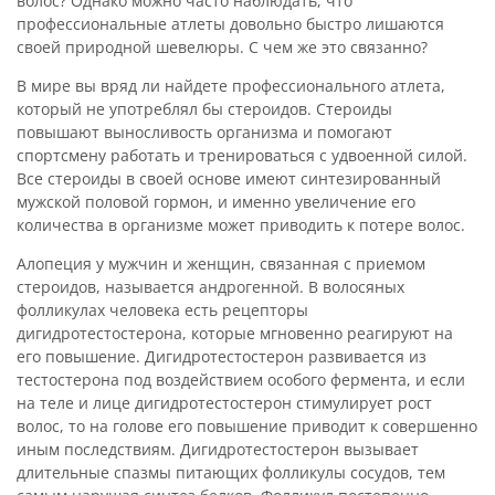
волос? Однако можно часто наблюдать, что
профессиональные атлеты довольно быстро лишаются
своей природной шевелюры. С чем же это связанно?
В мире вы вряд ли найдете профессионального атлета,
который не употреблял бы стероидов. Стероиды
повышают выносливость организма и помогают
спортсмену работать и тренироваться с удвоенной силой.
Все стероиды в своей основе имеют синтезированный
мужской половой гормон, и именно увеличение его
количества в организме может приводить к потере волос.
Алопеция у мужчин и женщин, связанная с приемом
стероидов, называется андрогенной. В волосяных
фолликулах человека есть рецепторы
дигидротестостерона, которые мгновенно реагируют на
его повышение. Дигидротестостерон развивается из
тестостерона под воздействием особого фермента, и если
на теле и лице дигидротестостерон стимулирует рост
волос, то на голове его повышение приводит к совершенно
иным последствиям. Дигидротестостерон вызывает
длительные спазмы питающих фолликулы сосудов, тем