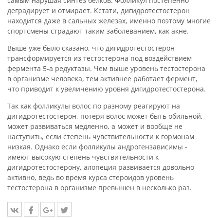
самым нарушая синтез белков. Фолликул постепенно
деградирует и отмирает. Кстати, дигидротестостерон
находится даже в сальных железах, именно поэтому многие
спортсмены страдают таким заболеванием, как акне.
Выше уже было сказано, что дигидротестостерон
трансформируется из тестостерона под воздействием
фермента 5-а редуктазы. Чем выше уровень тестостерона
в организме человека, тем активнее работает фермент,
что приводит к увеличению уровня дигидротестостерона.
Так как фолликулы волос по разному реагируют на
дигидротестостерон, потеря волос может быть обильной,
может развиваться медленно, а может и вообще не
наступить, если степень чувствительности к гормонам
низкая. Однако если фолликулы андрогензависимы -
имеют высокую степень чувствительности к
дигидротестостерону, алопеция развивается довольно
активно, ведь во время курса стероидов уровень
тестостерона в организме превышен в несколько раз.