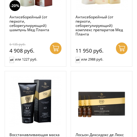
-20%
Антисеборейный (от
Антисеборейный (от
перхоти,
перхоти,
себорегулирующий)
себорегулирующий)
шампунь Мед Планта
комплекс препаратов Мед
Планта
6 135
руб.
4 908
руб.
11 950
руб.
или 1227 руб.
или 2988 руб.
Восстанавливающая маска
Лосьон Диксидокс де Люкс