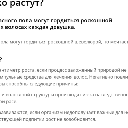
о растут?
асного пола могут гордиться роскошной
х волосах каждая девушка.
пола могут гордиться роскошной шевелюрой, но мечтает
?
антиметр роста, если процесс заложенный природой не
ампульные средства для лечения волос. Негативно повл
ры способны следующие причины:
 и волосяной структуры происходят из-за наследственно
й расе.
развиваются, если организм недополучает важные для н
тствующей подпитки рост не возобновится.