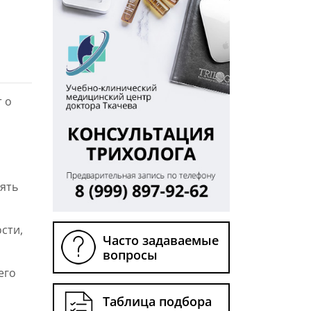
 о
иять
сти,
Часто задаваемые
вопросы
его
Таблица подбора