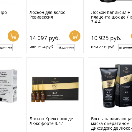
Про
Лосьон для волос
Лосьон Капиксил +
Ревивексил
плацента шок де Л
3.4.4
14 097
руб.
10 925
руб.
или 3524 руб.
или 2731 руб.
Лосьон Крексепил де
Восстанавливающа
Люкс форте 3.4.1
маска с кератином
Диксидокс де Люкс 