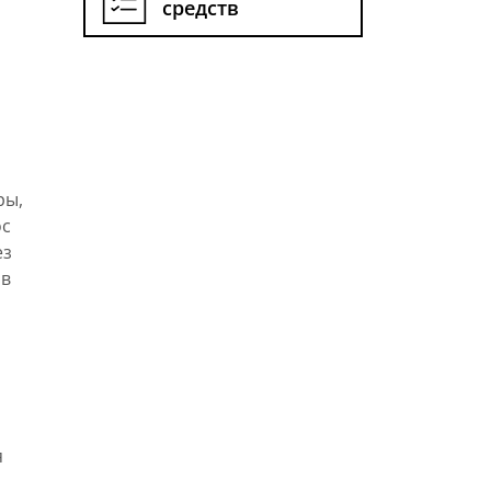
средств
ры,
ос
ез
ов
я