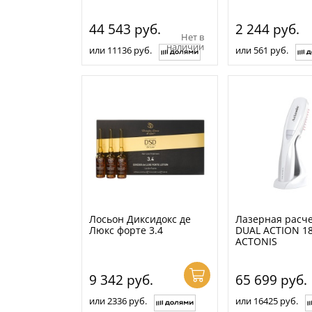
44 543
руб.
2 244
руб.
Нет в
наличии
или 11136 руб.
или 561 руб.
Лосьон Диксидокс де
Лазерная расч
Люкс форте 3.4
DUAL ACTION 1
ACTONIS
9 342
руб.
65 699
руб.
или 2336 руб.
или 16425 руб.