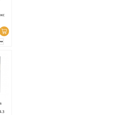
юкс
я
4.3