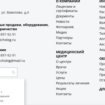
О КОМПАНИИ
ИН
Лицензии и
Но
сертификаты
Ра
 ул. Вавилова, д.4
Документы
Бр
Новости
Во
ые продажи, оборудование,
Фотоархив
Ли
дничество
Медиа
Тел
) 897-92-91
Партнеры
Ап
icholog.ru
Контакты
Акс
Ак
ние
МЕДИЦИНСКИЙ
) 897-92-91
ЦЕНТР
ОБ
icholog@mail.ru
О центре
Пр
Врачи
Рас
Услуги
Пр
Цены
Отз
Результаты лечения
Акции
ДЛ
 с
Контакты
ования
ра.