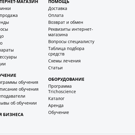
ТЕРНЕТ-МАГАЗИН
ПОМОЩЬ
винки
Доставка
спродажа
Оплата
енды
Возврат и обмен
лосы
Реквизиты интернет-
магазина
цо
Вопросы специалисту
о
Таблица подбора
параты
средств
ессуары
Схемы лечения
ции
Статьи
УЧЕНИЕ
ОБОРУДОВАНИЕ
ограммы обучения
Программа
писание обучения
Trichoscience
еподаватели
Каталог
ывы об обучении
Аренда
Обучение
Я БИЗНЕСА