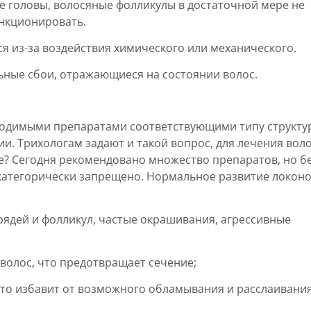
 головы, волосяные фолликулы в достаточной мере не
нкционировать.
 из-за воздействия химического или механического.
ьные сбои, отражающиеся на состоянии волос.
ходимыми препаратами соответствующими типу структу
и. Трихологам задают и такой вопрос, для лечения вол
е? Сегодня рекомендовано множество препаратов, но б
категорически запрещено. Нормальное развитие локон
ядей и фолликул, частые окрашивания, агрессивные
волос, что предотвращает сечение;
это избавит от возможного обламывания и расслаивани