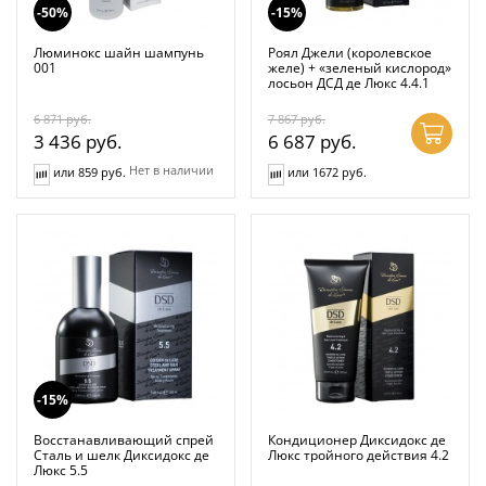
-50%
-15%
Люминокс шайн шампунь
Роял Джели (королевское
001
желе) + «зеленый кислород»
лосьон ДСД де Люкс 4.4.1
6 871
руб.
7 867
руб.
3 436
руб.
6 687
руб.
Нет в наличии
или 859 руб.
или 1672 руб.
-15%
Восстанавливающий спрей
Кондиционер Диксидокс де
Сталь и шелк Диксидокс де
Люкс тройного действия 4.2
Люкс 5.5