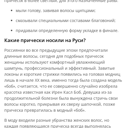
причесок в более светлый, для этого назначенные рабы:
мыли голову, завивая волосы щипцами;
смазывали специальными составами благовоний;
придавали определенную форму укладке в финале.
Какие прически носили на Руси?
Россиянки во все предыдущие эпохи предпочитали
длинные волосы, сегодня для подобных причесок
женщины используют комфортный увлажняющий
шампунь, профессиональный и эффективный. Завитые
локоны и короткие стрижки появились на головах модниц
лишь в начале XX века, именно тогда была создана модель
«боб», считается, что ее совершенно случайно изобрела
красотка известная как Ирен Касл Боб. Девушка из-за
продолжительной болезни была вынуждена стричь свои
волосы коротко, прикрывая их сверху шапочкой, позже
прическа превратилась в модный «боб».
В моду входили разные убранства женских волос, но
каждая появляющаяся прическа всегда выполнялась