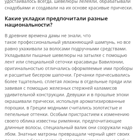
удостаивалось всегда, шевелюры лелеяли, обрабатывали
снадобьями и создавали на их основе красивые прически.
Какие укладки предпочитали разные
национальности?
В древние времена дамы не знали, что
такое профессиональный увлажняющий шампунь, но все
равно ухаживали за волосами подручными средствами.
Укладывали пышные шевелюры на затылке с помощью
лент или специальной сеточки красавицы Вавилонии,
оригинальностью отличались оформляемые ими проборы
и расшитые бисером шапочки. Гречанки причесывались
более тщательно, сплетая локоны в отдельные пряди или
завивая с помощью железных стержней каламисов
удивительной конструкции. Девушки и в прошлые эпохи
окрашивали прически, используя ароматизированные
порошки, в Греции модными считались золотистые и
пепельные оттенки. Особым пристрастием к изменению
своего облика известны римлянки, предпочитающие
длинные волосы, специальный валик они сооружали надо
лбом. Знатные матроны превращали черный цвет своих