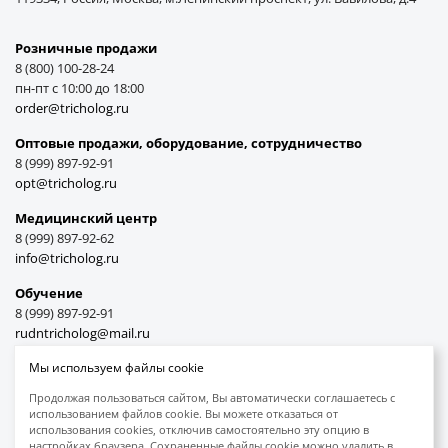
Розничные продажи
8 (800) 100-28-24
пн-пт с 10:00 до 18:00
order@tricholog.ru
Оптовые продажи, оборудование, cотрудничество
8 (999) 897-92-91
opt@tricholog.ru
Медицинский центр
8 (999) 897-92-62
info@tricholog.ru
Обучение
8 (999) 897-92-91
rudntricholog@mail.ru
Мы используем файлы cookie
Продолжая пользоваться сайтом, Вы автоматически соглашаетесь с
использованием файлов cookie. Вы можете отказаться от
Принимаем к оплате
использования cookies, отключив самостоятельно эту опцию в
настройках браузера. Сохраненные файлы cookie можно удалить в