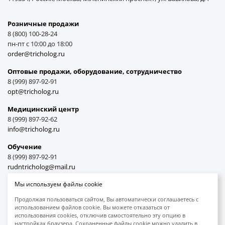
Розничные продажи
8 (800) 100-28-24
пн-пт с 10:00 до 18:00
order@tricholog.ru
Оптовые продажи, оборудование, cотрудничество
8 (999) 897-92-91
opt@tricholog.ru
Медицинский центр
8 (999) 897-92-62
info@tricholog.ru
Обучение
8 (999) 897-92-91
rudntricholog@mail.ru
Мы используем файлы cookie
Продолжая пользоваться сайтом, Вы автоматически соглашаетесь с
использованием файлов cookie. Вы можете отказаться от
Принимаем к оплате
использования cookies, отключив самостоятельно эту опцию в
настройках браузера. Сохраненные файлы cookie можно удалить в