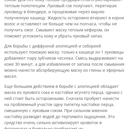
теплым полотенцем. Луковый сок получают, перетирая
луковицу в блендере, и процеживая через марлю
полученную кашицу. Жидкость осторожно втирают в корни
волос и оставляют не больше чем на полчаса, чтобы не
получить ожог. Смывают маску теплым кефиром, он
поможет успокоить кожу и убрать луковый запах.
Для борьбы с диффузной алопецией и себореей
используют похожую маску, только к кашице из 1 луковицы
добавляют пару зубчиков чеснока. Смесь выдерживают на
коже 30 минут, а для избавления от запаха после смывания
можно нанести абсорбирующую маску из глины и эфирных
масел.
Еще большим действием в борьбе с алопецией обладает
маска из лукового сока и настойки жгучего перца, однако с
ней стоит быть осторожными. Сначала пробуют нанести
на проблемный участок одну пипетку настойки перца,
смешанную с луковым соком. При сильном жжении
настойку разводят водой до терпимого ощущения. Это
средство очень сильно активизирует кровоток в
фолликулах и буквально пробуждает их.