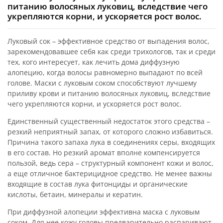
питанию волосяных луковиц, вследствие чего
укрепляются корни, и ускоряется рост волос.
Луковый сок – эффективное средство от выпадения волос,
зарекомендовавшее себя как среди трихологов, так и среди
тех, кого интересует, как лечить дома диффузную
алопецию, когда волосы равномерно выпадают по всей
голове. Маски с луковым соком способствуют лучшему
приливу крови и питанию волосяных луковиц, вследствие
чего укрепляются корни, и ускоряется рост волос.
Единственный существенный недостаток этого средства –
резкий неприятный запах, от которого сложно избавиться.
Причина такого запаха лука в соединениях серы, входящих
в его состав. Но резкий аромат вполне компенсируется
пользой, ведь сера – структурный компонент кожи и волос,
а еще отличное бактерицидное средство. Не менее важны
входящие в состав лука фитонциды и органические
кислоты, бетаин, минералы и кератин.
При диффузной алопеции эффективна маска с луковым
соком. Для нее кожу головы предварительно распаривают