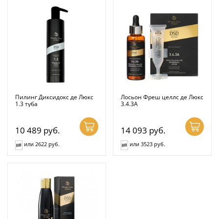
Пилинг Диксидокс де Люкс
Лосьон Фреш целлс де Люкс
1.3 туба
3.4.3А
10 489
руб.
14 093
руб.
или 2622 руб.
или 3523 руб.