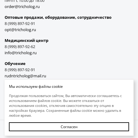
пн-пт с 10:00 до 18:00
order@tricholog.ru
Оптовые продажи, оборудование, cотрудничество
8 (999) 897-92-91
opt@tricholog.ru
Медицинский центр
8 (999) 897-92-62
info@tricholog.ru
Обучение
8 (999) 897-92-91
rudntricholog@mail.ru
Мы используем файлы cookie
Продолжая пользоваться сайтом, Вы автоматически соглашаетесь с
использованием файлов cookie. Вы можете отказаться от
Принимаем к оплате
использования cookies, отключив самостоятельно эту опцию в
настройках браузера. Сохраненные файлы cookie можно удалить в
любое время.
Согласен
Защита авторских прав
Обработка персональных данных