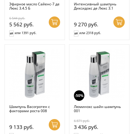
Эфирное масло Сайенс-7 де
Интенсивный шампунь
Люкс 3.4.5 Б
Диксидокс де Люкс 3.1
6 544
руб.
5 562
руб.
9 270
руб.
или 1391 руб.
или 2318 руб.
-50%
Шампунь Васогротен с
Люминокс шайн шампунь
факторами роста 008
001
6 871
руб.
9 133
руб.
3 436
руб.