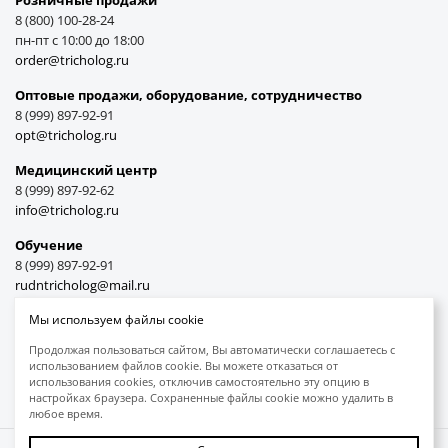
Розничные продажи
8 (800) 100-28-24
пн-пт с 10:00 до 18:00
order@tricholog.ru
Оптовые продажи, оборудование, cотрудничество
8 (999) 897-92-91
opt@tricholog.ru
Медицинский центр
8 (999) 897-92-62
info@tricholog.ru
Обучение
8 (999) 897-92-91
rudntricholog@mail.ru
Мы используем файлы cookie
Продолжая пользоваться сайтом, Вы автоматически соглашаетесь с
использованием файлов cookie. Вы можете отказаться от
Принимаем к оплате
использования cookies, отключив самостоятельно эту опцию в
настройках браузера. Сохраненные файлы cookie можно удалить в
любое время.