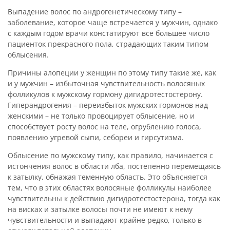
Выпадение волос по андрогенетическому типу –
заболевание, которое чаще встречается у мужчин, однако
с каждым годом врачи констатируют все большее число
пациенток прекрасного пола, страдающих таким типом
облысения.
Причины алопеции у женщин по этому типу такие же, как
и у мужчин – избыточная чувствительность волосяных
фолликулов к мужскому гормону дигидротестостерону.
Гиперандрогения – переизбыток мужских гормонов над
женскими – не только провоцирует облысение, но и
способствует росту волос на теле, огрублению голоса,
появлению угревой сыпи, себореи и гирсутизма.
Облысение по мужскому типу, как правило, начинается с
истончения волос в области лба, постепенно перемещаясь
к затылку, обнажая теменную область. Это объясняется
тем, что в этих областях волосяные фолликулы наиболее
чувствительны к действию дигидротестостерона, тогда как
на висках и затылке волосы почти не имеют к нему
чувствительности и выпадают крайне редко, только в