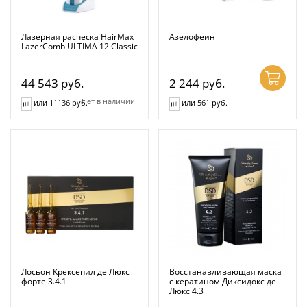
Лазерная расческа HairMax
Азелофеин
LazerComb ULTIMA 12 Classic
44 543
руб.
2 244
руб.
Нет в наличии
или 11136 руб.
или 561 руб.
Лосьон Крексепил де Люкс
Восстанавливающая маска
форте 3.4.1
с кератином Диксидокс де
Люкс 4.3