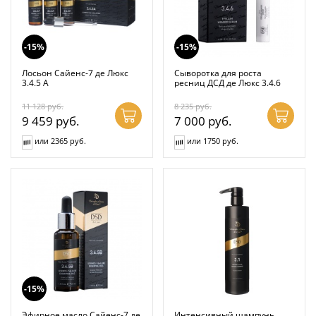
-15%
-15%
Лосьон Сайенс-7 де Люкс
Сыворотка для роста
3.4.5 А
ресниц ДСД де Люкс 3.4.6
11 128
руб.
8 235
руб.
9 459
руб.
7 000
руб.
или 2365 руб.
или 1750 руб.
-15%
Эфирное масло Сайенс-7 де
Интенсивный шампунь