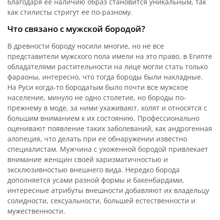
благодаря ее наличию образ становится уникальным, так
как стилисты стригут ее по-разному.
Что связано с мужской бородой?
В древности бороду носили многие, но не все
представители мужского пола имели на это право, в Египте
обладателями растительности на лице могли стать только
фараоны, интересно, что тогда бороды были накладные.
На Руси когда-то бородатым было почти все мужское
население, минуло не одно столетие, но бороды по-
прежнему в моде, за ними ухаживают, холят и относятся с
большим вниманием к их состоянию. Профессионально
оценивают появление таких заболеваний, как андрогенная
алопеция, что делать при ее обнаружении известно
специалистам. Мужчина с ухоженной бородой привлекает
внимание женщин своей харизматичностью и
эксклюзивностью внешнего вида. Нередко борода
дополняется усами разной формы и бакенбардами,
интересные атрибуты внешности добавляют их владельцу
солидности, сексуальности, большей естественности и
мужественности.