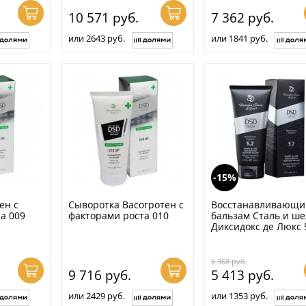
10 571
руб.
7 362
руб.
или 2643 руб.
или 1841 руб.
-15%
ен с
Сыворотка Васогротен с
Восстанавливающи
а 009
факторами роста 010
бальзам Сталь и ше
Диксидокс де Люкс 
6 368
руб.
9 716
руб.
5 413
руб.
или 2429 руб.
или 1353 руб.