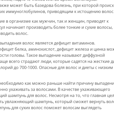
кже может быть базедова болезнь, при которой проис
их иммуноглобулинов, приводящим к истощению волос
е в организме как мужчин, так и женщин, приводят к
ул начинает производить более тонкие и сухие волосы, 
водить волос.
ыпадения волос является дефицит витаминов.
дефицит белка, аминокислот, дефицит железа и цинка мо
ности головы. Такое выпадение называют диффузной
аще всего страдают люди, которые садятся на жесткие д
орий до 700-1000. Опасные для волос и диеты с низким
, необходимо как можно раньше найти причину выпаден
оянно ухаживать за волосами. В качестве ухаживающего
й шампунь для волос. Несмотря на то, что главная це
ать увлажняющий шампунь, который сможет вернуть во
пунь для сухих волос поможет волосам выглядеть