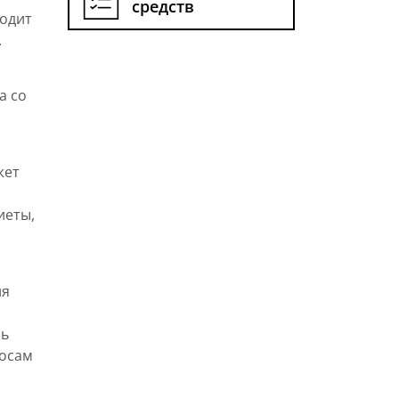
средств
ходит
.
а со
жет
иеты,
ия
ль
лосам