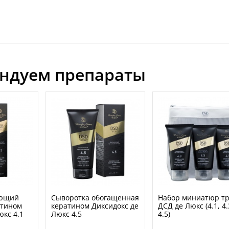
ндуем препараты
ающий
Сыворотка обогащенная
Набор миниатюр т
атином
кератином Диксидокс де
ДСД де Люкс (4.1, 4.
юкс 4.1
Люкс 4.5
4.5)