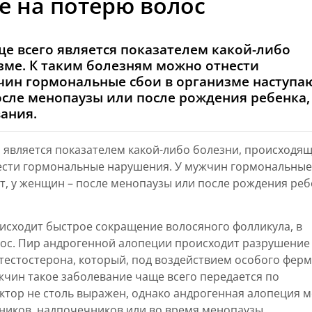
 на потерю волос
е всего является показателем какой-либо
зме. К таким болезням можно отнести
чин гормональные сбои в организме наступа
после менопаузы или после рождения ребенка,
вания.
 является показателем какой-либо болезни, происходящ
ести гормональные нарушения. У мужчин гормональные
ет, у женщин – после менопаузы или после рождения реб
сходит быстрое сокращение волосяного фолликула, в
лос. Пир андрогенной алопеции происходит разрушение
тестостерона, который, под воздействием особого ферм
жчин такое заболевание чаще всего передается по
ктор не столь выражен, однако андрогенная алопеция 
ников, надпочечников или во время менопаузы.