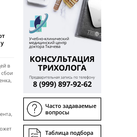
ют
 у
ей в
 сбои
енка,
Часто задаваемые
вопросы
ента,
может
Таблица подбора