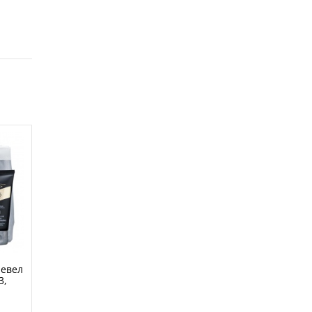
ревел
3,