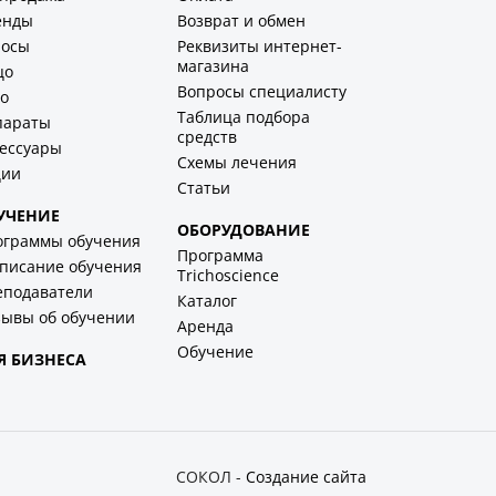
енды
Возврат и обмен
лосы
Реквизиты интернет-
магазина
цо
Вопросы специалисту
о
Таблица подбора
параты
средств
ессуары
Схемы лечения
ции
Статьи
УЧЕНИЕ
ОБОРУДОВАНИЕ
ограммы обучения
Программа
писание обучения
Trichoscience
еподаватели
Каталог
ывы об обучении
Аренда
Обучение
Я БИЗНЕСА
СОКОЛ -
Создание сайта