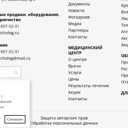
Документы
Бр
Новости
Во
ые продажи, оборудование,
Фотоархив
Ли
дничество
Медиа
Тел
) 897-92-91
Партнеры
Ап
icholog.ru
Контакты
Акс
Ак
ние
МЕДИЦИНСКИЙ
) 897-92-91
ЦЕНТР
ОБ
icholog@mail.ru
О центре
Пр
Врачи
Рас
Услуги
Пр
Цены
Отз
Результаты лечения
Акции
ДЛ
 с
Контакты
ования
ра.
Защита авторских прав
Согласен
Обработка персональных данных