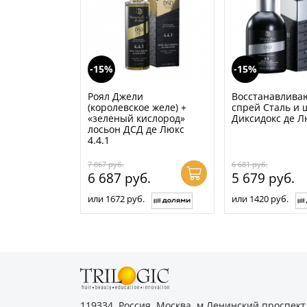
-15%
-15%
Роял Джели
Восстанавлив
(королевское желе) +
спрей Сталь и 
«зеленый кислород»
Диксидокс де Л
лосьон ДСД де Люкс
4.4.1
7 867
руб.
6 681
руб.
6 687
руб.
5 679
руб.
или 1672 руб.
или 1420 руб.
119334, Россия, Москва, м.Ленинский проспект,