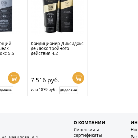
ающий
Кондиционер Диксидокс
шелк
де Люкс тройного
юкс 5.5
действия 4.2
7 516
руб.
или 1879 руб.
О КОМПАНИИ
ИН
Лицензии и
Но
сертификаты
Ра
 ул. Вавилова, д.4