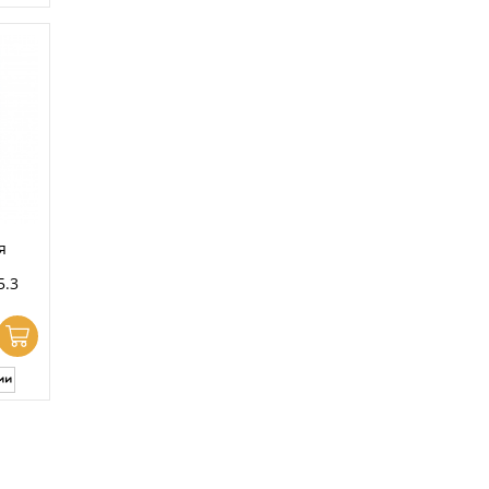
я
5.3