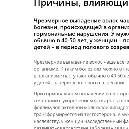
Причины, влияющие
Чрезмерное выпадение волос чащ
болезни, происходящей в органи
гормональные нарушения. У муж
обычно в 40-50 лет, у женщин – 
детей – в период полового созре
Чрезмерное выпадение волос чаще всего
организме. К таким болезням можно отн
в организме наступают обычно в 40-50 л
у детей – в период полового созревания.
При гормональном выпадении волос прои
сочетании с укорочением фазы роста во
фолликулов активной молекулой дигидро
трансформируется из тестостерона. У му
наследству, у женщин наследственный фа
развиваться вследствие заболевания яич