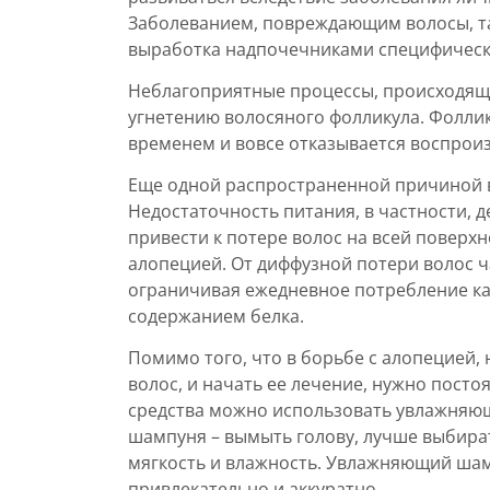
Заболеванием, повреждающим волосы, та
выработка надпочечниками специфическ
Неблагоприятные процессы, происходящи
угнетению волосяного фолликула. Фоллик
временем и вовсе отказывается воспроиз
Еще одной распространенной причиной в
Недостаточность питания, в частности, 
привести к потере волос на всей поверх
алопецией. От диффузной потери волос ч
ограничивая ежедневное потребление кал
содержанием белка.
Помимо того, что в борьбе с алопецией
волос, и начать ее лечение, нужно пост
средства можно использовать увлажняющи
шампуня – вымыть голову, лучше выбир
мягкость и влажность. Увлажняющий шам
привлекательно и аккуратно.