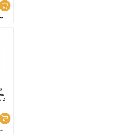
й
лк
5.2