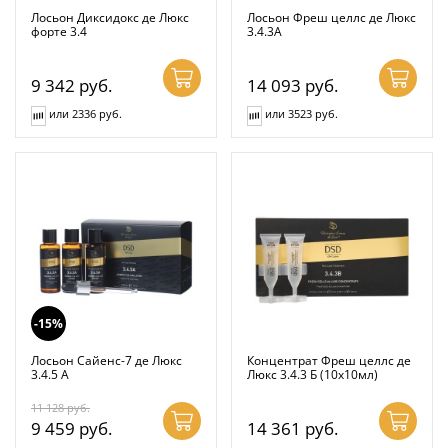
Лосьон Диксидокс де Люкс
Лосьон Фреш целлс де Люкс
форте 3.4
3.4.3А
9 342
руб.
14 093
руб.
или 2336 руб.
или 3523 руб.
-15%
Лосьон Сайенс-7 де Люкс
Концентрат Фреш целлс де
3.4.5 А
Люкс 3.4.3 Б (10x10мл)
11 128
руб.
9 459
руб.
14 361
руб.