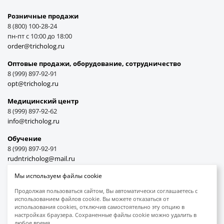
Розничные продажи
8 (800) 100-28-24
пн-пт с 10:00 до 18:00
order@tricholog.ru
Оптовые продажи, оборудование, cотрудничество
8 (999) 897-92-91
opt@tricholog.ru
Медицинский центр
8 (999) 897-92-62
info@tricholog.ru
Обучение
8 (999) 897-92-91
rudntricholog@mail.ru
Мы используем файлы cookie
Продолжая пользоваться сайтом, Вы автоматически соглашаетесь с
использованием файлов cookie. Вы можете отказаться от
Принимаем к оплате
использования cookies, отключив самостоятельно эту опцию в
настройках браузера. Сохраненные файлы cookie можно удалить в
любое время.