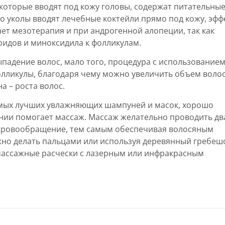
которые вводят под кожу головы, содержат питательны
то уколы вводят лечебные коктейли прямо под кожу, эфф
ает мезотерапия и при андрогенной алопеции, так как
оидов и миноксидила к фолликулам.
падение волос, мало того, процедура с использование
олликулы, благодаря чему можно увеличить объем волос
а – роста волос.
мых лучших увлажняющих шампуней и масок, хорошо
нии помогает массаж. Массаж желательно проводить д
т кровообращение, тем самым обеспечивая волосяным
но делать пальцами или используя деревянный гребешо
массажные расчески с лазерным или инфракрасным