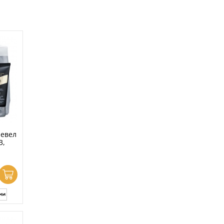
ревел
3,