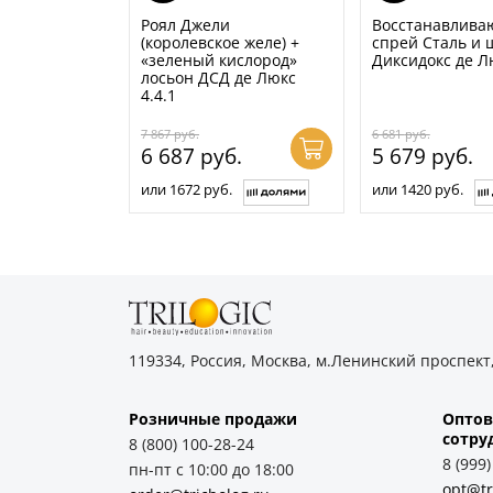
Роял Джели
Восстанавлив
(королевское желе) +
спрей Сталь и 
«зеленый кислород»
Диксидокс де Л
лосьон ДСД де Люкс
4.4.1
7 867
руб.
6 681
руб.
6 687
руб.
5 679
руб.
или 1672 руб.
или 1420 руб.
119334, Россия, Москва, м.Ленинский проспект,
Розничные продажи
Оптов
cотру
8 (800) 100-28-24
8 (999
пн-пт с 10:00 до 18:00
opt@tr