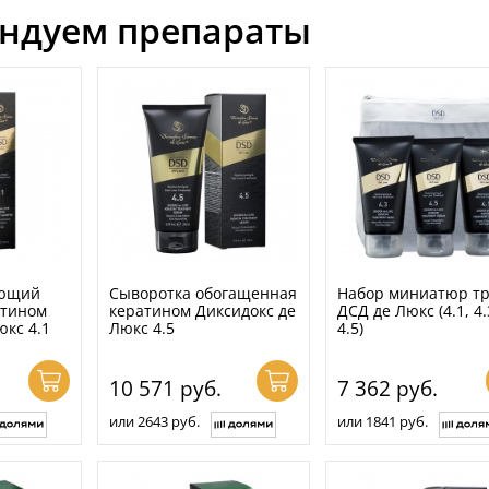
ндуем препараты
ающий
Сыворотка обогащенная
Набор миниатюр т
атином
кератином Диксидокс де
ДСД де Люкс (4.1, 4.
юкс 4.1
Люкс 4.5
4.5)
10 571
руб.
7 362
руб.
или 2643 руб.
или 1841 руб.