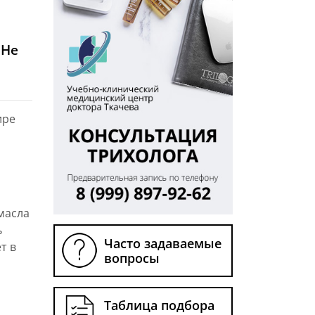
 Не
ире
масла
ь
Часто задаваемые
т в
вопросы
Таблица подбора