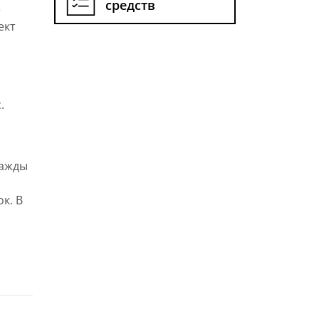
средств
е
ект
м
.
важды
к. В