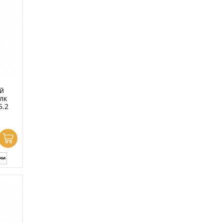
й
лк
5.2