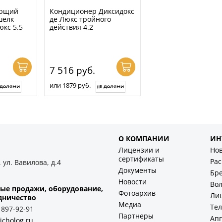
ающий
Кондиционер Диксидокс
шелк
де Люкс тройного
юкс 5.5
действия 4.2
7 516
руб.
или 1879 руб.
О КОМПАНИИ
ИН
Лицензии и
Но
сертификаты
Ра
 ул. Вавилова, д.4
Документы
Бр
Новости
Во
ые продажи, оборудование,
Фотоархив
Ли
дничество
Медиа
Тел
) 897-92-91
Партнеры
Ап
icholog.ru