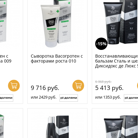
-15%
ен с
Сыворотка Васогротен с
Восстанавливающи
а 009
факторами роста 010
бальзам Сталь и ше
Диксидокс де Люкс 
6 368
руб.
9 716
руб.
5 413
руб.
или 2429 руб.
или 1353 руб.