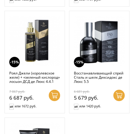
-15%
-15%
Роял Джели (королевское
Восстанавливающий спрей
желе) + «зеленый кислород»
Сталь и шелк Диксидокс де
лосьон ДСД де Люкс 4.4.1
Люкс 5.5
7 867
руб.
6 681
руб.
6 687
руб.
5 679
руб.
или 1672 руб.
или 1420 руб.