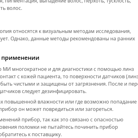
я, пигментация, выпадение волос, перхоть, тусклость,
ть волос.
опия относятся к визуальным методам исследования,
вует. Однако, данные методы рекомендованы на ранних
и применении
 МИ многократное и для диагностики с помощью линз
нтакт с кожей пациента, то поверхности датчиков (линз
 быть чистыми и защищены от загрязнения. После и пер
атчиков следует дезинфицировать.
ах повышенной влажности или где возможно попадание
прибор он может повредиться или загореться.
менений прибор, так как это связано с опасностью
новения поломки не пытайтесь починить прибор
обратитесь к поставщику.