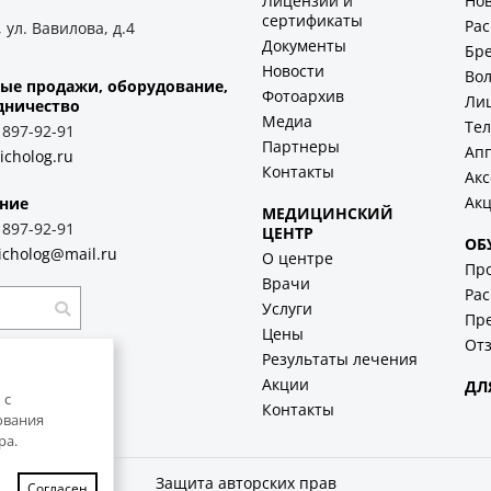
Лицензии и
Но
сертификаты
Ра
 ул. Вавилова, д.4
Документы
Бр
Новости
Во
ые продажи, оборудование,
Фотоархив
Ли
дничество
Медиа
Тел
) 897-92-91
Партнеры
Ап
icholog.ru
Контакты
Акс
Ак
ние
МЕДИЦИНСКИЙ
) 897-92-91
ЦЕНТР
ОБ
icholog@mail.ru
О центре
Пр
Врачи
Рас
Услуги
Пр
Цены
Отз
Результаты лечения
Акции
ДЛ
 с
Контакты
ования
ра.
Защита авторских прав
Согласен