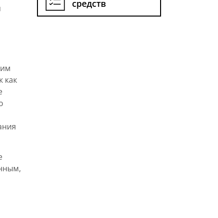
средств
я
ким
к как
е
о
ания
е
нным,