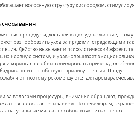
обогащает волосяную структуру кислородом, стимулиру
асчесывания
ятные процедуры, доставляющие удовольствие, этому
может разнообразить уход за прядями, страдающими та
пеция. Действо вызывает и психологический эффект, та
ь на нервную систему и уравновешивает эмоционально
иря и корицы способны тонизировать прическу, особенн
збадривают и способствуют приливу энергии. Продукт
асслабляют, поэтому рекомендуются для аромарасчесыв
ей за волосами процедуры, внимание обращают, прежд
слаждаться аромарасчесыванием. Но шевелюрам, окраше
 как натуральные масла способны изменить оттенок.