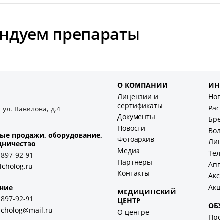
ндуем препараты
О КОМПАНИИ
ИН
Лицензии и
Но
сертификаты
Ра
 ул. Вавилова, д.4
Документы
Бр
Новости
Во
ые продажи, оборудование,
Фотоархив
Ли
дничество
Медиа
Тел
) 897-92-91
Партнеры
Ап
icholog.ru
Контакты
Акс
Ак
ние
МЕДИЦИНСКИЙ
) 897-92-91
ЦЕНТР
ОБ
icholog@mail.ru
О центре
Пр