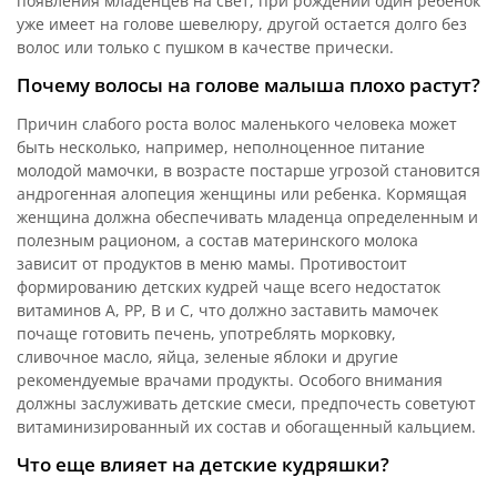
появления младенцев на свет, при рождении один ребенок
уже имеет на голове шевелюру, другой остается долго без
волос или только с пушком в качестве прически.
Почему волосы на голове малыша плохо растут?
Причин слабого роста волос маленького человека может
быть несколько, например, неполноценное питание
молодой мамочки, в возрасте постарше угрозой становится
андрогенная алопеция женщины или ребенка. Кормящая
женщина должна обеспечивать младенца определенным и
полезным рационом, а состав материнского молока
зависит от продуктов в меню мамы. Противостоит
формированию детских кудрей чаще всего недостаток
витаминов A, PP, B и C, что должно заставить мамочек
почаще готовить печень, употреблять морковку,
сливочное масло, яйца, зеленые яблоки и другие
рекомендуемые врачами продукты. Особого внимания
должны заслуживать детские смеси, предпочесть советуют
витаминизированный их состав и обогащенный кальцием.
Что еще влияет на детские кудряшки?