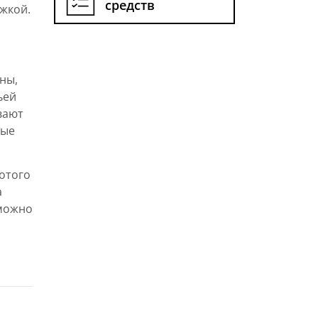
средств
яжкой.
ны,
ьей
вают
ные
лотого
а
 можно