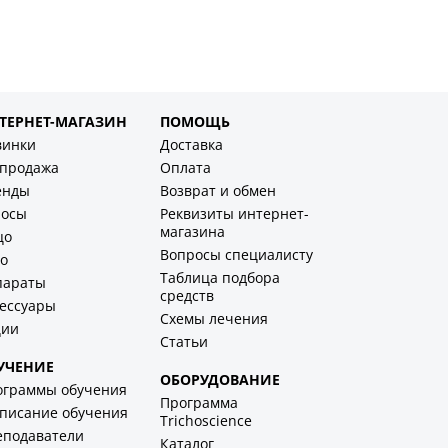
ТЕРНЕТ-МАГАЗИН
ПОМОЩЬ
винки
Доставка
спродажа
Оплата
енды
Возврат и обмен
лосы
Реквизиты интернет-
магазина
цо
Вопросы специалисту
о
Таблица подбора
параты
средств
ессуары
Схемы лечения
ции
Статьи
УЧЕНИЕ
ОБОРУДОВАНИЕ
ограммы обучения
Программа
писание обучения
Trichoscience
еподаватели
Каталог