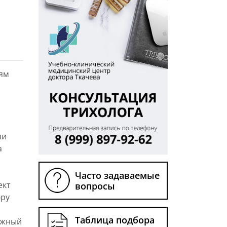
иям
ли
а
Часто задаваемые
ект
вопросы
юру
Таблица подбора
ежный