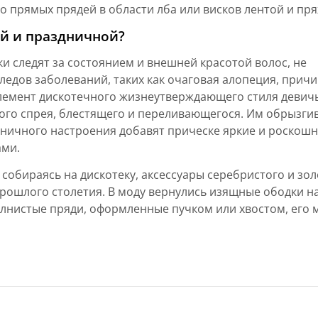
о прямых прядей в области лба или висков лентой и пр
ой и праздничной?
 следят за состоянием и внешней красотой волос, не
ледов заболеваний, таких как очаговая алопеция, причи
лемент дискотечного жизнеутверждающего стиля девич
го спрея, блестящего и переливающегося. Им обрызги
дничного настроения добавят прическе яркие и роскош
ами.
собираясь на дискотеку, аксессуары серебристого и зо
рошлого столетия. В моду вернулись изящные ободки н
олнистые пряди, оформленные пучком или хвостом, его