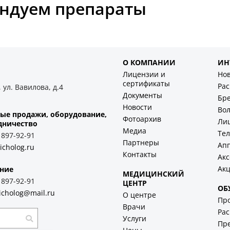
ндуем препараты
О КОМПАНИИ
ИН
Лицензии и
Но
сертификаты
Ра
 ул. Вавилова, д.4
Документы
Бр
Новости
Во
ые продажи, оборудование,
Фотоархив
Ли
дничество
Медиа
Тел
) 897-92-91
Партнеры
Ап
icholog.ru
Контакты
Акс
Ак
ние
МЕДИЦИНСКИЙ
) 897-92-91
ЦЕНТР
ОБ
icholog@mail.ru
О центре
Пр
Врачи
Рас
Услуги
Пр