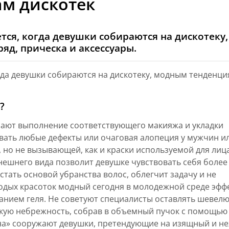
ам дискотек
ся, когда девушки собираются на дискотеку,
яд, прическа и аксессуары.
гда девушки собираются на дискотеку, модным тенденц
?
ают выполнение соответствующего макияжа и укладки
вать любые дефекты или очаговая алопеция у мужчин и
но не вызывающей, как и краски используемой для лиц
нешнего вида позволит девушке чувствовать себя более
тать основой убранства волос, облегчит задачу и не
одых красоток модный сегодня в молодежной среде эфф
анием геля. Не советуют специалисты оставлять шевел
гкую небрежность, собрав в объемный пучок с помощью
на» сооружают девушки, претендующие на изящный и н