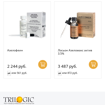
Азелофеин
Лосьон Азеломакс актив
3.5%
2 244
руб.
3 487
руб.
или 561 руб.
или 872 руб.