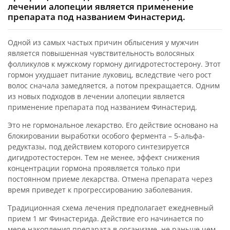
лечении алопеции является применение
препарата под названием Финастерид.
Одной из самых частых причин облысения у мужчин
является повышенная чувствительность волосяных
фолликулов к мужскому гормону дигидротестостерону. Этот
гормон ухудшает питание луковиц, вследствие чего рост
волос сначала замедляется, а потом прекращается. Одним
из новых подходов в лечении алопеции является
применение препарата под названием Финастерид.
Это не гормональное лекарство. Его действие основано на
блокировании выработки особого фермента – 5-альфа-
редуктазы, под действием которого синтезируется
дигидротестостерон. Тем не менее, эффект снижения
концентрации гормона проявляется только при
постоянном приеме лекарства. Отмена препарата через
время приведет к прогрессированию заболевания.
Традиционная схема лечения предполагает ежедневный
прием 1 мг Финастерида. Действие его начинается по
мере накопления препарата в организме, не раньше чем