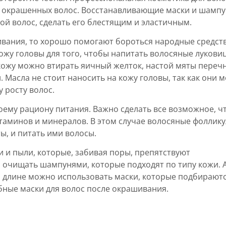
ы окрашенных волос. Восстанавливающие маски и шамп
й волос, сделать его блестящим и эластичным.
ивания, то хорошо помогают бороться народные средств
кожу головы для того, чтобы напитать волосяные лукови
кожу можно втирать яичный желток, настой мяты переч
Масла не стоит наносить на кожу головы, так как они м
 росту волос.
оему рациону питания. Важно сделать все возможное, ч
таминов и минералов. В этом случае волосяные фоллик
ы, и питать ими волосы.
и и пыли, которые, забивая поры, препятствуют
 очищать шампунями, которые подходят по типу кожи. А
й длине можно использовать маски, которые подбирают
ебные маски для волос после окрашивания.