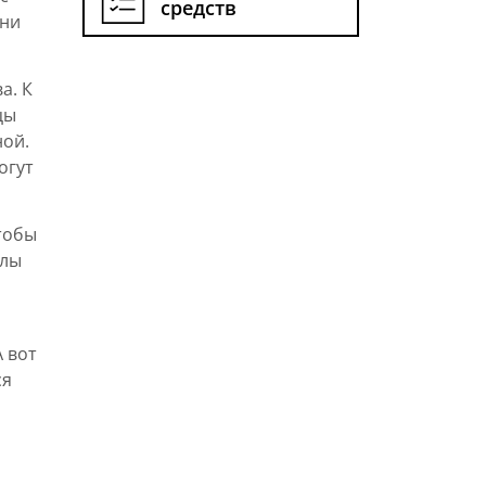
средств
уни
а. К
цы
ной.
огут
тобы
улы
 вот
ся