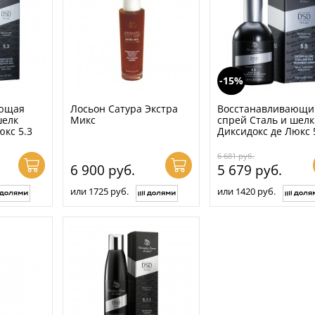
-15%
ающая
Лосьон Сатура Экстра
Восстанавливающи
шелк
Микс
спрей Сталь и шелк
юкс 5.3
Диксидокс де Люкс 
6 681
руб.
6 900
руб.
5 679
руб.
или 1725 руб.
или 1420 руб.