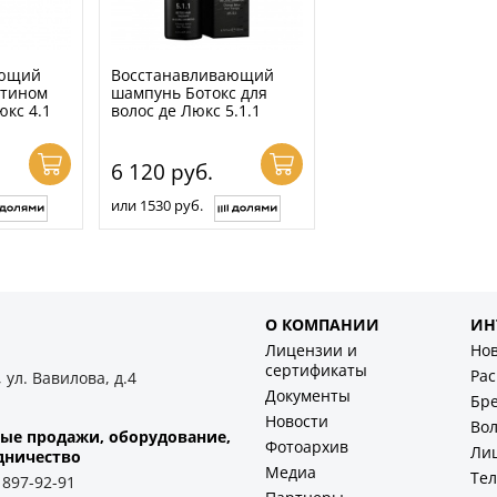
ающий
Восстанавливающий
атином
шампунь Ботокс для
юкс 4.1
волос де Люкс 5.1.1
6 120
руб.
или 1530 руб.
О КОМПАНИИ
ИН
Лицензии и
Но
сертификаты
Ра
 ул. Вавилова, д.4
Документы
Бр
Новости
Во
ые продажи, оборудование,
Фотоархив
Ли
дничество
Медиа
Тел
) 897-92-91