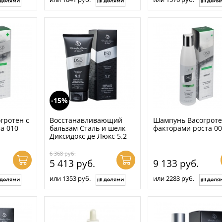
-15%
гротен с
Восстанавливающий
Шампунь Васогроте
а 010
бальзам Сталь и шелк
факторами роста 0
Диксидокс де Люкс 5.2
6 368
руб.
5 413
руб.
9 133
руб.
или 1353 руб.
или 2283 руб.