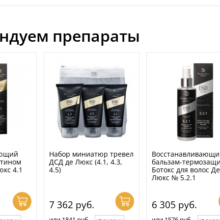
ндуем препараты
ающий
Набор миниатюр тревел
Восстанавливающи
атином
ДСД де Люкс (4.1, 4.3,
бальзам-термозащ
юкс 4.1
4.5)
Ботокс для волос Д
Люкс № 5.2.1
7 362
руб.
6 305
руб.
или 1841 руб.
или 1576 руб.