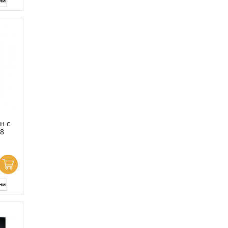
н с
08