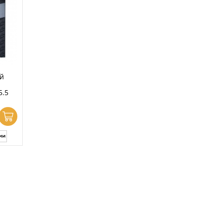
й
5.5