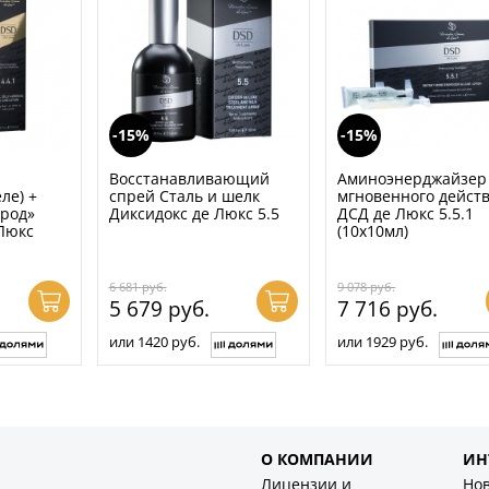
-15%
-15%
Восстанавливающий
Аминоэнерджайзер
ле) +
спрей Сталь и шелк
мгновенного дейст
ород»
Диксидокс де Люкс 5.5
ДСД де Люкс 5.5.1
Люкс
(10х10мл)
6 681
руб.
9 078
руб.
5 679
руб.
7 716
руб.
или 1420 руб.
или 1929 руб.
О КОМПАНИИ
ИН
Лицензии и
Но