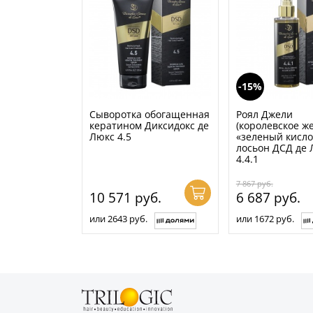
-15%
Сыворотка обогащенная
Роял Джели
кератином Диксидокс де
(королевское же
Люкс 4.5
«зеленый кисл
лосьон ДСД де 
4.4.1
7 867
руб.
10 571
руб.
6 687
руб.
или 2643 руб.
или 1672 руб.