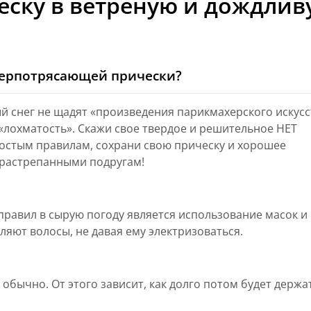
еску в ветреную и дождлив
перпотрясающей прически?
ый снег не щадят «произведения парикмахерского искусс
лохматость». Скажи свое твердое и решительное НЕТ
ростым правилам, сохрани свою прическу и хорошее
ь растрепанными подругам!
равил в сырую погоду является использование масок и
ляют волосы, не давая ему электризоваться.
обычно. От этого зависит, как долго потом будет держа