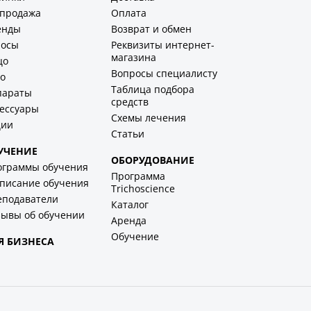
спродажа
Оплата
енды
Возврат и обмен
лосы
Реквизиты интернет-
магазина
цо
Вопросы специалисту
о
Таблица подбора
параты
средств
ессуары
Схемы лечения
ции
Статьи
УЧЕНИЕ
ОБОРУДОВАНИЕ
ограммы обучения
Программа
писание обучения
Trichoscience
еподаватели
Каталог
ывы об обучении
Аренда
Обучение
Я БИЗНЕСА