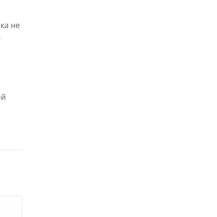
ка не
в
ой