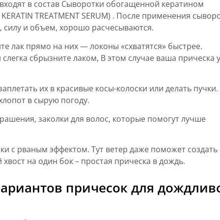
входят в состав Сыворотки обогащенной кератином
E KERATIN TREATMENT SERUM) . После применения сывор
 силу и объем, хорошо расчесываются.
ите лак прямо на них — локоны «схва­тятся» быстрее.
слегка сбрызните лаком, В этом случае ваша прическа 
плетать их в красивые косы-колоски или делать пучки.
 хлопот в сырую погоду.
а­шения, заколки для волос, которые помогут лучше
ки с рваным эффектом. Тут ветер даже поможет создать
хвост на один бок – простая прическа в дождь.
вариантов причесок для дождлив