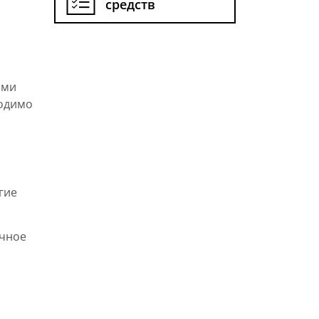
средств
ыми
ходимо
гие
ычное