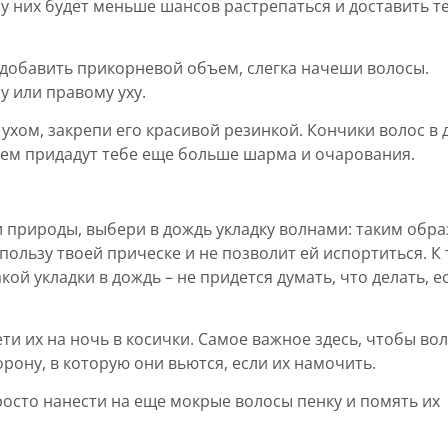
 у них будет меньше шансов растрепаться и доставить т
 добавить прикорневой объем, слегка начеши волосы.
у или правому уху.
ухом, закрепи его красивой резинкой. Кончики волос в
чем придадут тебе еще больше шарма и очарования.
и природы, выбери в дождь укладку волнами: таким обра
ользу твоей прическе и не позволит ей испортиться. К
ой укладки в дождь – не придется думать, что делать, е
ети их на ночь в косички. Самое важное здесь, чтобы во
орону, в которую они вьются, если их намочить.
осто нанести на еще мокрые волосы пенку и помять их