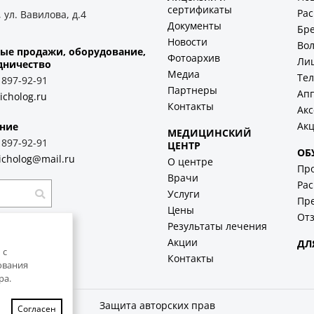
сертификаты
Ра
 ул. Вавилова, д.4
Документы
Бр
Новости
Во
ые продажи, оборудование,
Фотоархив
Ли
дничество
Медиа
Тел
) 897-92-91
Партнеры
Ап
icholog.ru
Контакты
Акс
Ак
ние
МЕДИЦИНСКИЙ
) 897-92-91
ЦЕНТР
ОБ
icholog@mail.ru
О центре
Пр
Врачи
Рас
Услуги
Пр
Цены
Отз
Результаты лечения
Акции
ДЛ
 с
Контакты
ования
ра.
Защита авторских прав
Согласен