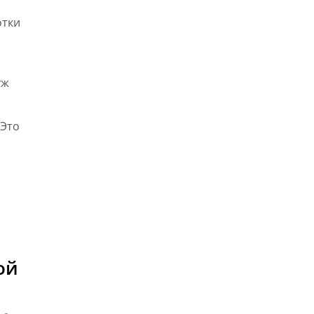
отки
уж
 Это
ой