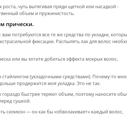
 роста, чуть вытягивая пряди щеткой или насадкой -
ственный объем и пружинистость.
ем прически.
 вам потребуются все те же средства по укладке, ко­тор
экстрасильной фиксации. Распылять лак для волос необ
ическа или вы хотите добиться эффекта мокрых волос,
ы стайлингом (укладочными средства­ми). Почему-то мно
дольше продержится моя укладка. Это не так.
ы гораздо быстрее теряют объем, поэтому наносите об
перед сушкой.
ть силикон — он как бы «об­волакивает» каждый волос,